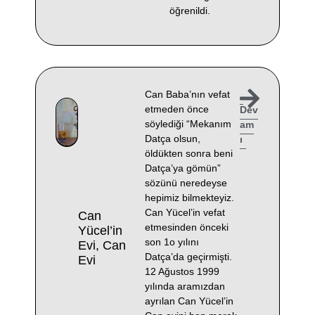
öğrenildi.
Can Baba’nın vefat
etmeden önce
Dev
söylediği “Mekanım
am
Datça olsun,
ı
öldükten sonra beni
Datça’ya gömün”
sözünü neredeyse
hepimiz bilmekteyiz.
Can Yücel’in vefat
Can
etmesinden önceki
Yücel’in
son 1o yılını
Evi, Can
Datça’da geçirmişti.
Evi
12 Ağustos 1999
yılında aramızdan
ayrılan Can Yücel’in