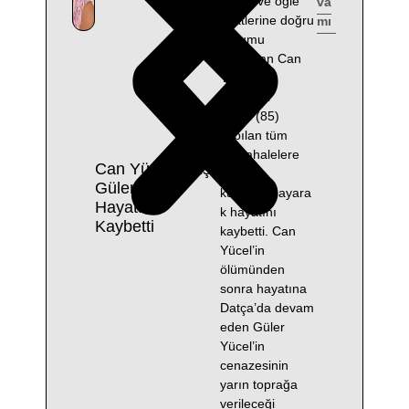
gören ve öğle
va
saatlerine doğru
mı
durumu
ağırlaşan Can
Yücel’in
eşi Güler
Yücel (85)
yapılan tüm
müdahalelere
Can Yücel’in Eşi
rağmen
Güler Yücel
kurtarılamayara
Hayatını
k hayatını
Kaybetti
kaybetti. Can
Yücel’in
ölümünden
sonra hayatına
Datça’da devam
eden Güler
Yücel’in
cenazesinin
yarın toprağa
verileceği