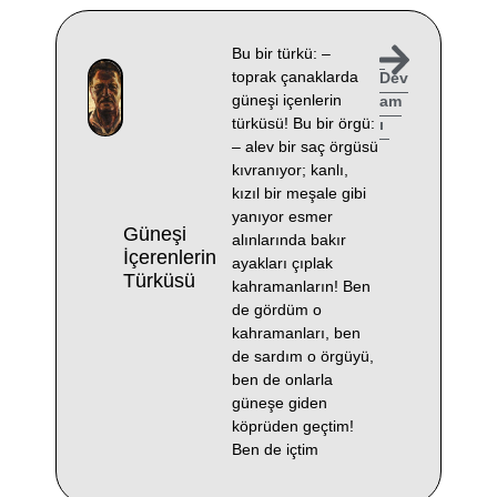
Bu bir türkü: –
toprak çanaklarda
Dev
güneşi içenlerin
am
türküsü! Bu bir örgü:
ı
– alev bir saç örgüsü
kıvranıyor; kanlı,
kızıl bir meşale gibi
yanıyor esmer
Güneşi
alınlarında bakır
İçerenlerin
ayakları çıplak
Türküsü
kahramanların! Ben
de gördüm o
kahramanları, ben
de sardım o örgüyü,
ben de onlarla
güneşe giden
köprüden geçtim!
Ben de içtim