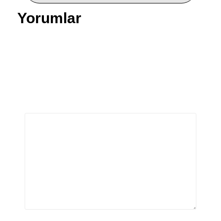
Yorumlar
Bir yanıt yazın
E-posta adresiniz yayınlanmayacak.
Gerekli alanlar
*
ile işaretlenmişlerdir
Yorum
*
Ad
*