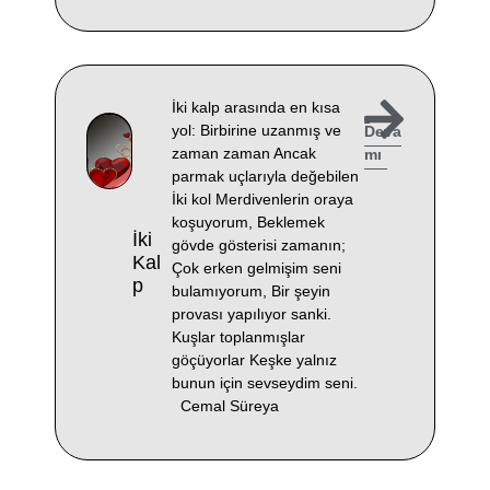
İki kalp arasında en kısa
yol: Birbirine uzanmış ve
Deva
zaman zaman Ancak
mı
parmak uçlarıyla değebilen
İki kol Merdivenlerin oraya
koşuyorum, Beklemek
İki
gövde gösterisi zamanın;
Kal
Çok erken gelmişim seni
P
bulamıyorum, Bir şeyin
provası yapılıyor sanki.
Kuşlar toplanmışlar
göçüyorlar Keşke yalnız
bunun için sevseydim seni.
Cemal Süreya