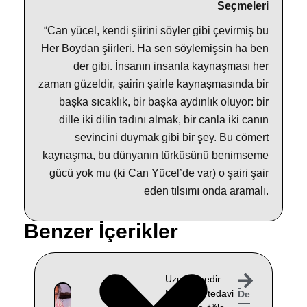
Seçmeleri
“Can yücel, kendi şiirini söyler gibi çevirmiş bu
Her Boydan şiirleri. Ha sen söylemişsin ha ben
der gibi. İnsanın insanla kaynaşması her
zaman güzeldir, şairin şairle kaynaşmasında bir
başka sıcaklık, bir başka aydınlık oluyor: bir
dille iki dilin tadını almak, bir canla iki canın
sevincini duymak gibi bir şey. Bu cömert
kaynaşma, bu dünyanın türküsünü benimseme
gücü yok mu (ki Can Yücel’de var) o şairi şair
eden tılsımı onda aramalı.
Benzer İçerikler
Uzun süredir
Muğla’da tedavi
De