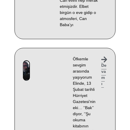
Can evini hep merak
etmişizdir. Elbet
birgün o eve gidip o
atmosferi, Can
Baba’yı
Öfkemle
sevgim
De
arasında
va
yaşıyorum
m
Elinde, 13
ı
Şubat tarihli
Hürriyet
Gazetesi’nin
eki… ‘‘Bak’’
diyor, ‘‘Şu
okuma
kitabının