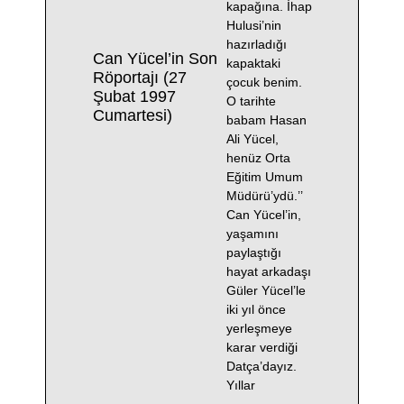
kapağına. İhap
Hulusi’nin
hazırladığı
Can Yücel’in Son
kapaktaki
Röportajı (27
çocuk benim.
Şubat 1997
O tarihte
Cumartesi)
babam Hasan
Ali Yücel,
henüz Orta
Eğitim Umum
Müdürü’ydü.’’
Can Yücel’in,
yaşamını
paylaştığı
hayat arkadaşı
Güler Yücel’le
iki yıl önce
yerleşmeye
karar verdiği
Datça’dayız.
Yıllar