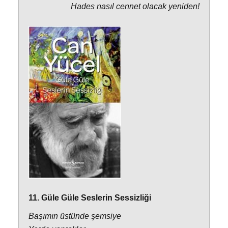
Hades nasıl cennet olacak yeniden!
11. Güle Güle Seslerin Sessizliği
Başımın üstünde şemsiye