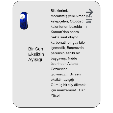
Bileklerimizi
morartmış yeni Alman
Dev
kelepçeleri, Otobüsün
am
kaloriferleri bozuldu
ı
Kaman’dan sonra
Sekiz saat oluyor
karbonatlı bir çay bile
içemedik, Başımızda
Bir Sen
perensip sahibi bir
Eksiktin
başçavuş. Niğde
Ayışığı
üzerinden Adana
Cezaevine
gidiyoruz… Bir sen
eksiktin ayışığı
Gümüş bir tüy dikmek
için manzaraya! Can
Yücel