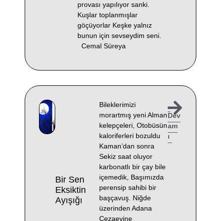
provası yapılıyor sanki.
Kuşlar toplanmışlar
göçüyorlar Keşke yalnız
bunun için sevseydim seni.
Cemal Süreya
Bileklerimizi
morartmış yeni Alman
Dev
kelepçeleri, Otobüsün
am
kaloriferleri bozuldu
ı
Kaman’dan sonra
Sekiz saat oluyor
karbonatlı bir çay bile
içemedik, Başımızda
Bir Sen
perensip sahibi bir
Eksiktin
başçavuş. Niğde
Ayışığı
üzerinden Adana
Cezaevine