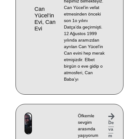
hepimiz bilmekteyiz.
Can Yücel’in vefat
Can
etmesinden önceki
Yücel’in
son 1o yılını
Evi, Can
Datça’da geçirmişti.
Evi
12 Ağustos 1999
yılında aramızdan
ayrılan Can Yücel’in
Can evini hep merak
etmişizdir. Elbet
birgün o eve gidip o
atmosferi, Can
Baba’yı
Öfkemle
sevgim
De
arasında
va
yaşıyorum
m