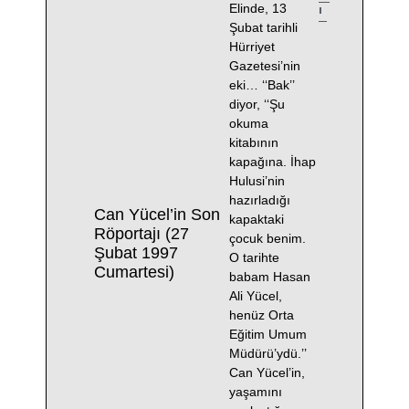
Elinde, 13
ı
Şubat tarihli
Hürriyet
Gazetesi’nin
eki… ‘‘Bak’’
diyor, ‘‘Şu
okuma
kitabının
kapağına. İhap
Hulusi’nin
hazırladığı
Can Yücel’in Son
kapaktaki
Röportajı (27
çocuk benim.
Şubat 1997
O tarihte
Cumartesi)
babam Hasan
Ali Yücel,
henüz Orta
Eğitim Umum
Müdürü’ydü.’’
Can Yücel’in,
yaşamını