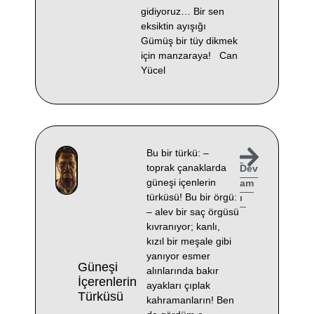
gidiyoruz… Bir sen
eksiktin ayışığı
Gümüş bir tüy dikmek
için manzaraya! Can
Yücel
Bu bir türkü: –
toprak çanaklarda
Dev
güneşi içenlerin
am
türküsü! Bu bir örgü:
ı
– alev bir saç örgüsü
kıvranıyor; kanlı,
kızıl bir meşale gibi
yanıyor esmer
Güneşi
alınlarında bakır
İçerenlerin
ayakları çıplak
Türküsü
kahramanların! Ben