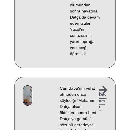
ölümünden
sonra hayatına
Datça’da devam
eden Güler
Yücel’in
cenazesinin
yarın toprağa
verileceği
öğrenildi.
Can Baba’nın vefat
etmeden önce
Dev
söylediği “Mekanım
am
Datça olsun,
ı
öldükten sonra beni
Datça’ya gömün”
sözünü neredeyse