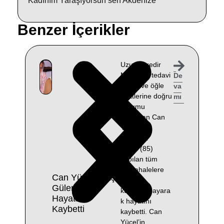
Kadınım Yaraşıyorsun sen Akdenize
Benzer İçerikler
Uzun süredir
Muğla’da tedavi
De
gören ve öğle
va
saatlerine doğru
mı
durumu
ağırlaşan Can
Yücel’in
eşi Güler
Yücel (85)
yapılan tüm
müdahalelere
Can Yücel’in Eşi
rağmen
Güler Yücel
kurtarılamayara
Hayatını
k hayatını
Kaybetti
kaybetti. Can
Yücel’in