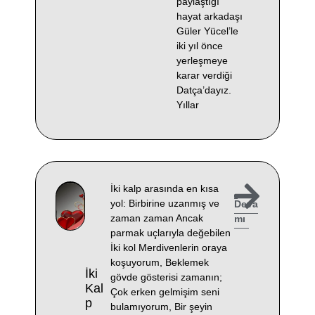
paylaştığı
hayat arkadaşı
Güler Yücel’le
iki yıl önce
yerleşmeye
karar verdiği
Datça’dayız.
Yıllar
İki kalp arasında en kısa
yol: Birbirine uzanmış ve
Deva
zaman zaman Ancak
mı
parmak uçlarıyla değebilen
İki kol Merdivenlerin oraya
koşuyorum, Beklemek
İki
gövde gösterisi zamanın;
Kal
Çok erken gelmişim seni
P
bulamıyorum, Bir şeyin