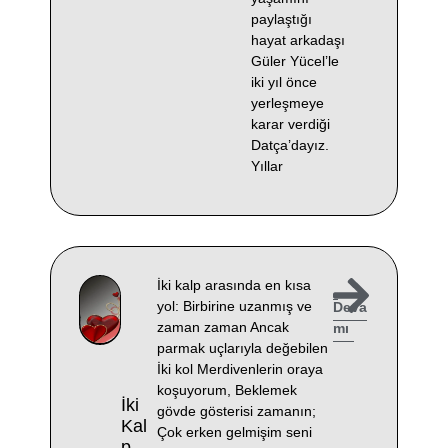
paylaştığı
hayat arkadaşı
Güler Yücel’le
iki yıl önce
yerleşmeye
karar verdiği
Datça’dayız.
Yıllar
İki kalp arasında en kısa
yol: Birbirine uzanmış ve
Deva
zaman zaman Ancak
mı
parmak uçlarıyla değebilen
İki kol Merdivenlerin oraya
koşuyorum, Beklemek
İki
gövde gösterisi zamanın;
Kal
Çok erken gelmişim seni
P