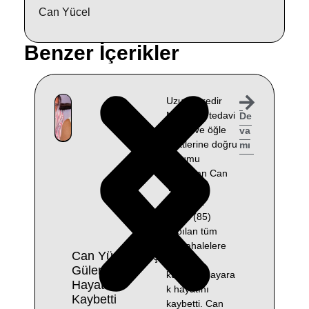
Can Yücel
Benzer İçerikler
Uzun süredir
Muğla’da tedavi
De
gören ve öğle
va
saatlerine doğru
mı
durumu
ağırlaşan Can
Yücel’in
eşi Güler
Yücel (85)
yapılan tüm
müdahalelere
Can Yücel’in Eşi
rağmen
Güler Yücel
kurtarılamayara
Hayatını
k hayatını
Kaybetti
kaybetti. Can