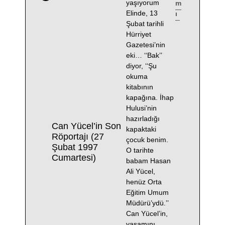
yaşıyorum
m
Elinde, 13
ı
Şubat tarihli
Hürriyet
Gazetesi’nin
eki… ‘‘Bak’’
diyor, ‘‘Şu
okuma
kitabının
kapağına. İhap
Hulusi’nin
hazırladığı
Can Yücel’in Son
kapaktaki
Röportajı (27
çocuk benim.
Şubat 1997
O tarihte
Cumartesi)
babam Hasan
Ali Yücel,
henüz Orta
Eğitim Umum
Müdürü’ydü.’’
Can Yücel’in,
yaşamını