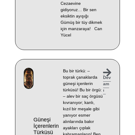
Cezaevine
gidiyoruz… Bir sen
eksiktin ayışığı
Gümüş bir tüy dikmek
için manzaraya! Can
Yücel
Bu bir türkü: –
toprak çanaklarda
Dev
güneşi içenlerin
am
türküsü! Bu bir örgü:
ı
– alev bir saç örgüsü
kıvranıyor; kanlı,
kızıl bir meşale gibi
yanıyor esmer
Güneşi
alınlarında bakır
İçerenlerin
ayakları çıplak
Türküsü
kahramanların! Ben