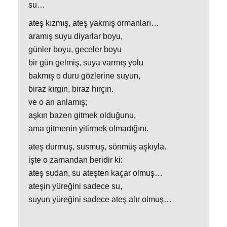
su…
ateş kızmış, ateş yakmış ormanları…
aramış suyu diyarlar boyu,
günler boyu, geceler boyu
bir gün gelmiş, suya varmış yolu
bakmış o duru gözlerine suyun,
biraz kırgın, biraz hırçın.
ve o an anlamış;
aşkın bazen gitmek olduğunu,
ama gitmenin yitirmek olmadığını.
ateş durmuş, susmuş, sönmüş aşkıyla.
işte o zamandan beridir ki:
ateş sudan, su ateşten kaçar olmuş…
ateşin yüreğini sadece su,
suyun yüreğini sadece ateş alır olmuş…