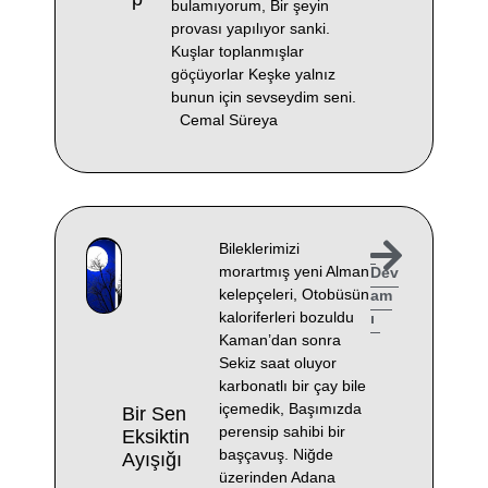
bulamıyorum, Bir şeyin
provası yapılıyor sanki.
Kuşlar toplanmışlar
göçüyorlar Keşke yalnız
bunun için sevseydim seni.
Cemal Süreya
Bileklerimizi
morartmış yeni Alman
Dev
kelepçeleri, Otobüsün
am
kaloriferleri bozuldu
ı
Kaman’dan sonra
Sekiz saat oluyor
karbonatlı bir çay bile
içemedik, Başımızda
Bir Sen
perensip sahibi bir
Eksiktin
başçavuş. Niğde
Ayışığı
üzerinden Adana