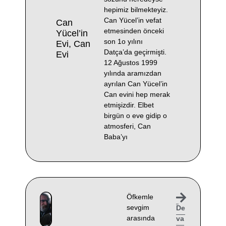
hepimiz bilmekteyiz.
Can Yücel’in vefat
Can
etmesinden önceki
Yücel’in
son 1o yılını
Evi, Can
Datça’da geçirmişti.
Evi
12 Ağustos 1999
yılında aramızdan
ayrılan Can Yücel’in
Can evini hep merak
etmişizdir. Elbet
birgün o eve gidip o
atmosferi, Can
Baba’yı
Öfkemle
sevgim
De
arasında
va