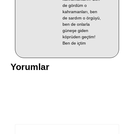
de gördüm o
kahramanları, ben
de sardım o örgüyü,
ben de onlarla
güneşe giden
köprüden geçtim!
Ben de içtim
Yorumlar
Bir yanıt yazın
E-posta adresiniz yayınlanmayacak.
Gerekli alanlar
*
ile işaretlenmişlerdir
Yorum
*