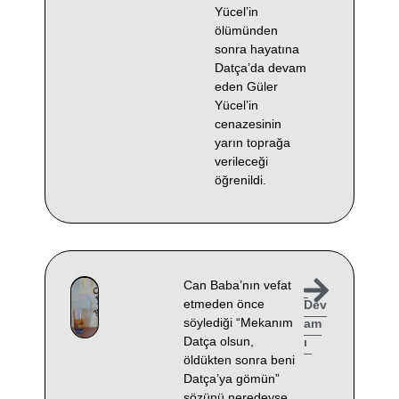
Yücel’in
ölümünden
sonra hayatına
Datça’da devam
eden Güler
Yücel’in
cenazesinin
yarın toprağa
verileceği
öğrenildi.
Can Baba’nın vefat
etmeden önce
Dev
söylediği “Mekanım
am
Datça olsun,
ı
öldükten sonra beni
Datça’ya gömün”
sözünü neredeyse