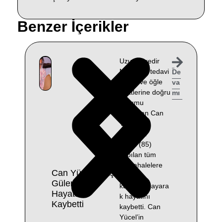
Benzer İçerikler
Uzun süredir
Muğla’da tedavi
De
gören ve öğle
va
saatlerine doğru
mı
durumu
ağırlaşan Can
Yücel’in
eşi Güler
Yücel (85)
yapılan tüm
müdahalelere
Can Yücel’in Eşi
rağmen
Güler Yücel
kurtarılamayara
Hayatını
k hayatını
Kaybetti
kaybetti. Can
Yücel’in