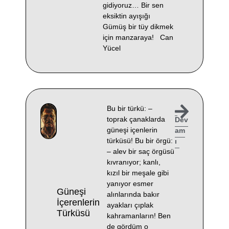
gidiyoruz… Bir sen
eksiktin ayışığı
Gümüş bir tüy dikmek
için manzaraya! Can
Yücel
Bu bir türkü: –
toprak çanaklarda
Dev
güneşi içenlerin
am
türküsü! Bu bir örgü:
ı
– alev bir saç örgüsü
kıvranıyor; kanlı,
kızıl bir meşale gibi
yanıyor esmer
Güneşi
alınlarında bakır
İçerenlerin
ayakları çıplak
Türküsü
kahramanların! Ben
de gördüm o