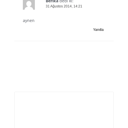
Berika
dedi ki:
31 Ağustos 2014, 14:21
aynen
Yanıtla
Bir yanıt yazın
E-posta adresiniz yayınlanmayacak.
Gerekli alanlar
*
ile işaretlenmişlerdir
Yorum
*