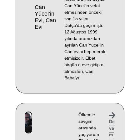
Can Yücel’in vefat
Can
etmesinden önceki
Yücel’in
son 1o yılını
Evi, Can
Datça’da geçirmişti.
Evi
12 Ağustos 1999
yılında aramızdan
ayrılan Can Yücel’in
Can evini hep merak
etmişizdir. Elbet
birgün o eve gidip o
atmosferi, Can
Baba’yı
Öfkemle
sevgim
De
arasında
va
yaşıyorum
m