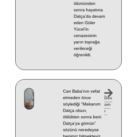
ölümünden
sonra hayatına
Datça’da devam
eden Güler
Yücel’in
cenazesinin
yarın toprağa
verileceği
öğrenildi.
Can Baba’nın vefat
etmeden önce
Dev
söylediği “Mekanım
am
Datça olsun,
ı
öldükten sonra beni
Datça’ya gömün”
sözünü neredeyse
hepimiz bilmekteyiz.