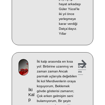
hayat arkadaşı
Güler Yücel’le
iki yıl önce
yerleşmeye
karar verdiği
Datça’dayız.
Yıllar
İki kalp arasında en kısa
yol: Birbirine uzanmış ve
Deva
zaman zaman Ancak
mı
parmak uçlarıyla değebilen
İki kol Merdivenlerin oraya
koşuyorum, Beklemek
İki
gövde gösterisi zamanın;
Kal
Çok erken gelmişim seni
P
bulamıyorum, Bir şeyin