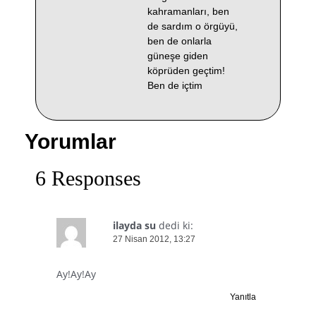
kahramanları, ben
de sardım o örgüyü,
ben de onlarla
güneşe giden
köprüden geçtim!
Ben de içtim
Yorumlar
6 Responses
ilayda su
dedi ki:
27 Nisan 2012, 13:27
Ay!Ay!Ay
Yanıtla