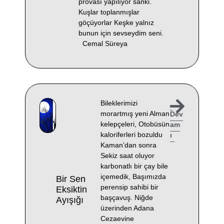
provası yapılıyor sanki.
Kuşlar toplanmışlar
göçüyorlar Keşke yalnız
bunun için sevseydim seni.
Cemal Süreya
Bileklerimizi
morartmış yeni Alman
Dev
kelepçeleri, Otobüsün
am
kaloriferleri bozuldu
ı
Kaman’dan sonra
Sekiz saat oluyor
karbonatlı bir çay bile
içemedik, Başımızda
Bir Sen
perensip sahibi bir
Eksiktin
başçavuş. Niğde
Ayışığı
üzerinden Adana
Cezaevine