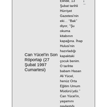
Elinde, 13
ı
Şubat tarihli
Hürriyet
Gazetesi’nin
eki… ‘‘Bak’’
diyor, ‘‘Şu
okuma
kitabının
kapağına. İhap
Hulusi’nin
hazırladığı
Can Yücel’in Son
kapaktaki
Röportajı (27
çocuk benim.
Şubat 1997
O tarihte
Cumartesi)
babam Hasan
Ali Yücel,
henüz Orta
Eğitim Umum
Müdürü’ydü.’’
Can Yücel’in,
yaşamını
paylaştığı