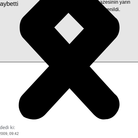
Güler Yücel’in cenazesinin yarın
aybetti
toprağa verileceği öğrenildi.
dedi ki:
2009, 09:42