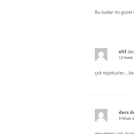
Bu kadar mı güzel v
elif
ded
12 Aralık
çok teşekürler….be
ders de
9 Nisan 
gerçekten çok güzel