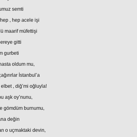
ğumuz semti
 hep , hep acele işi
ü maarif müfettişi
reye gitti
m gurbeti
hasta oldum mu,
ağırırlar İstanbul’a
elbet , diğ’mi oğluyla!
bu aşk oy’nunu,
ne gömdüm burnumu,
kana değin
an o uçmaktaki devin,