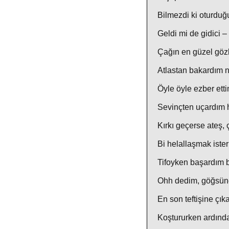
Bilmezdi ki oturdu
Geldi mi de gidici –
Çağın en güzel gözl
Atlastan bakardım ne
Öyle öyle ezber etti
Sevinçten uçardım 
Kırkı geçerse ateş, ç
Bi helallaşmak ister 
Tifoyken başardım 
Ohh dedim, göğsü
En son teftişine çı
Koştururken ardınd