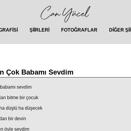
GRAFISI
ŞIIRLERI
FOTOĞRAFLAR
DIĞER ŞI
En Çok Babamı Sevdim
 babamı sevdim
dan bitme bir çocuk
-ha düştü ha düşecek
dan bir devin
n öyle sevdim