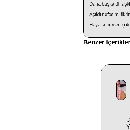
Daha başka tür aşkl
Açıldı nefesim, fikr
Hayatta ben en çok
Benzer İçerikle
C
Y