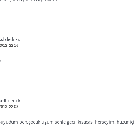
td
dedi ki:
2012, 22:16
a
ell
dedi ki:
2013, 22:08
üyüdüm ben,çocuklugum senle gecti,kısacası herseyim,,huzur iç