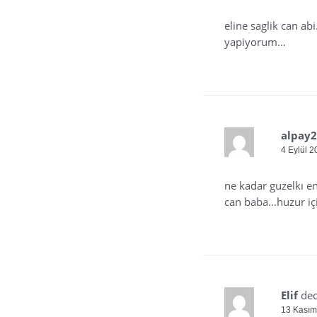
eline saglik can a
yapiyorum…
alpay
4 Eylül 2
ne kadar guzelkı e
can baba…huzur iç
Elif
ded
13 Kasım