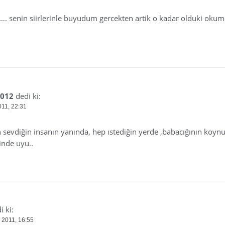
bi…. senin siirlerinle buyudum gercekten artik o kadar olduki oku
2012
dedi ki:
011, 22:31
n sevdiğin insanın yanında, hep ıstediğin yerde ,babacığının koyn
inde uyu..
i ki:
 2011, 16:55