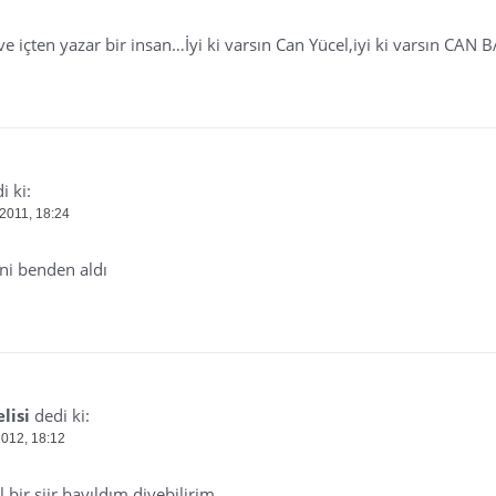
e içten yazar bir insan…İyi ki varsın Can Yücel,iyi ki varsın CAN B
i ki:
 2011, 18:24
ni benden aldı
lisi
dedi ki:
2012, 18:12
 bir şiir bayıldım diyebilirim…