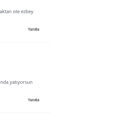
maktan ote ezbey
Yanıtla
unda yatıyorsun
Yanıtla