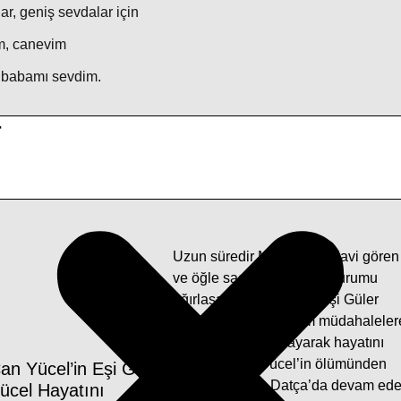
ar, geniş sevdalar için
im, canevim
 babamı sevdim.
r
Uzun süredir Muğla’da tedavi gören
ve öğle saatlerine doğru durumu
ağırlaşan Can Yücel’in eşi Güler
Yücel (85) yapılan tüm müdahaleler
rağmen kurtarılamayarak hayatını
kaybetti. Can Yücel’in ölümünden
an Yücel’in Eşi Güler
sonra hayatına Datça’da devam ed
ücel Hayatını