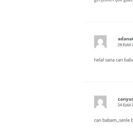
adana
28 Eylül 
helal sana can bab
canyuc
24 Eylül 
can babam,,senle b