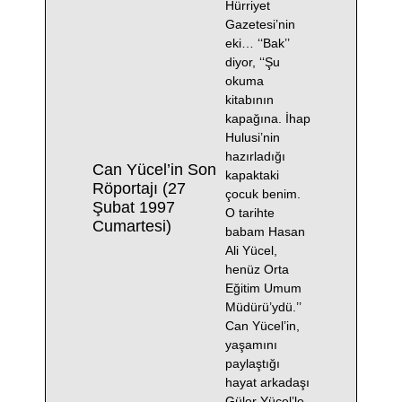
Hürriyet
Gazetesi’nin
eki… ‘‘Bak’’
diyor, ‘‘Şu
okuma
kitabının
kapağına. İhap
Hulusi’nin
hazırladığı
Can Yücel’in Son
kapaktaki
Röportajı (27
çocuk benim.
Şubat 1997
O tarihte
Cumartesi)
babam Hasan
Ali Yücel,
henüz Orta
Eğitim Umum
Müdürü’ydü.’’
Can Yücel’in,
yaşamını
paylaştığı
hayat arkadaşı
Güler Yücel’le