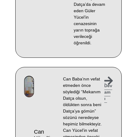
Datça’da devam
eden Güler
Yücel’in
cenazesinin
yarın toprağa
verileceği
öğrenildi.
Can Baba’nın vefat
etmeden önce
Dev
söylediği “Mekanım
am
Datça olsun,
ı
öldükten sonra beni
Datça’ya gömün”
sözünü neredeyse
hepimiz bilmekteyiz.
Can Yücel’in vefat
Can
etmesinden önceki