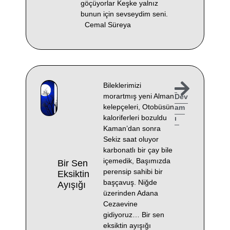
göçüyorlar Keşke yalnız
bunun için sevseydim seni.
Cemal Süreya
Bileklerimizi
morartmış yeni Alman
Dev
kelepçeleri, Otobüsün
am
kaloriferleri bozuldu
ı
Kaman’dan sonra
Sekiz saat oluyor
karbonatlı bir çay bile
içemedik, Başımızda
Bir Sen
perensip sahibi bir
Eksiktin
başçavuş. Niğde
Ayışığı
üzerinden Adana
Cezaevine
gidiyoruz… Bir sen
eksiktin ayışığı