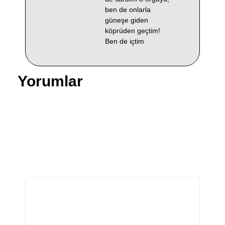
ben de onlarla
güneşe giden
köprüden geçtim!
Ben de içtim
Yorumlar
Bir yanıt yazın
E-posta adresiniz yayınlanmayacak.
Gerekli alanlar
*
ile işaretlenmişlerdir
Yorum
*