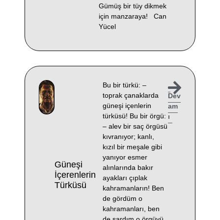
Gümüş bir tüy dikmek
için manzaraya! Can
Yücel
Bu bir türkü: –
toprak çanaklarda
Dev
güneşi içenlerin
am
türküsü! Bu bir örgü:
ı
– alev bir saç örgüsü
kıvranıyor; kanlı,
kızıl bir meşale gibi
yanıyor esmer
Güneşi
alınlarında bakır
İçerenlerin
ayakları çıplak
Türküsü
kahramanların! Ben
de gördüm o
kahramanları, ben
de sardım o örgüyü,