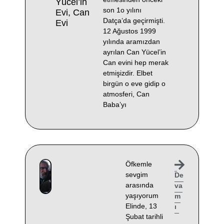
Yücel’in
son 1o yılını
Evi, Can
Datça’da geçirmişti.
Evi
12 Ağustos 1999
yılında aramızdan
ayrılan Can Yücel’in
Can evini hep merak
etmişizdir. Elbet
birgün o eve gidip o
atmosferi, Can
Baba’yı
Öfkemle
sevgim
De
arasında
va
yaşıyorum
m
Elinde, 13
ı
Şubat tarihli