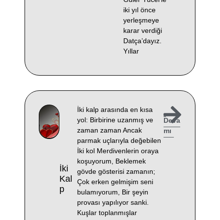
iki yıl önce
yerleşmeye
karar verdiği
Datça’dayız.
Yıllar
İki kalp arasında en kısa
yol: Birbirine uzanmış ve
Deva
zaman zaman Ancak
mı
parmak uçlarıyla değebilen
İki kol Merdivenlerin oraya
koşuyorum, Beklemek
İki
gövde gösterisi zamanın;
Kal
Çok erken gelmişim seni
P
bulamıyorum, Bir şeyin
provası yapılıyor sanki.
Kuşlar toplanmışlar