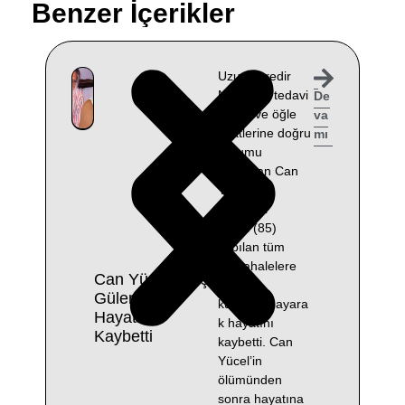
Benzer İçerikler
Uzun süredir
Muğla’da tedavi
De
gören ve öğle
va
saatlerine doğru
mı
durumu
ağırlaşan Can
Yücel’in
eşi Güler
Yücel (85)
yapılan tüm
müdahalelere
Can Yücel’in Eşi
rağmen
Güler Yücel
kurtarılamayara
Hayatını
k hayatını
Kaybetti
kaybetti. Can
Yücel’in
ölümünden
sonra hayatına