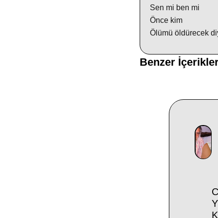
Sen mi ben mi
Önce kim
Ölümü öldürecek di
Benzer İçerikle
C
Y
K