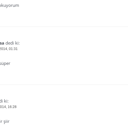
 okuyorum
sa
dedi ki:
2014, 01:31
 süper
i ki:
2014, 16:28
r şiir