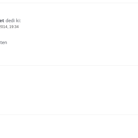
et
dedi ki:
2014, 19:34
kten
nlanmayacak.
Gerekli alanlar
*
ile işaretlenmişlerdir