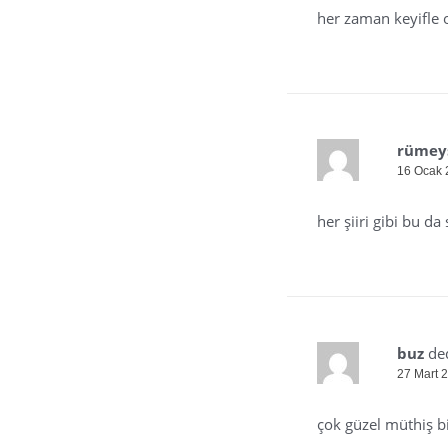
her zaman keyifle
rümey
16 Ocak 
her şiiri gibi bu da
buz
ded
27 Mart 
çok güzel müthiş bi