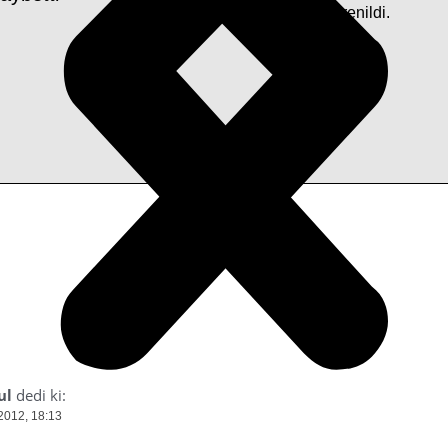
toprağa verileceği öğrenildi.
ul
dedi ki:
2012, 18:13