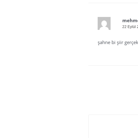
mehm
22 Eylül 
şahne bi şiir gerçe
Bir yanıt yazın
E-posta adresiniz yayı
Yorum
*