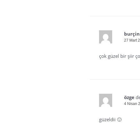
burçin
27 Mart 
çok güzel bir şiir 
özge
de
4 Nisan 
güzeldii 🙂