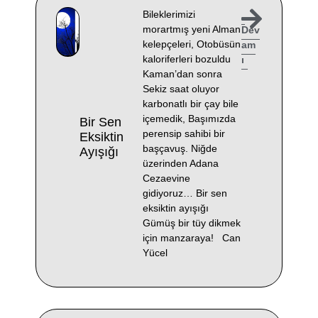
Bileklerimizi
morartmış yeni Alman
Dev
kelepçeleri, Otobüsün
am
kaloriferleri bozuldu
ı
Kaman’dan sonra
Sekiz saat oluyor
karbonatlı bir çay bile
içemedik, Başımızda
Bir Sen
perensip sahibi bir
Eksiktin
başçavuş. Niğde
Ayışığı
üzerinden Adana
Cezaevine
gidiyoruz… Bir sen
eksiktin ayışığı
Gümüş bir tüy dikmek
için manzaraya! Can
Yücel