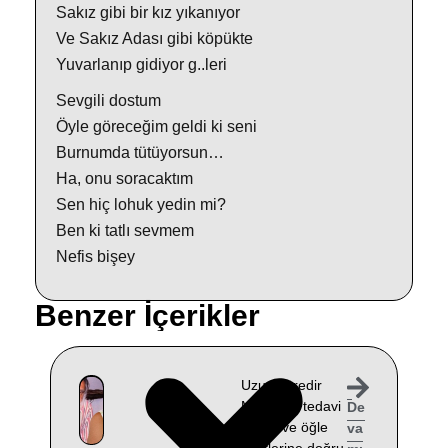
Sakız gibi bir kız yıkanıyor
Ve Sakız Adası gibi köpükte
Yuvarlanıp gidiyor g..leri
Sevgili dostum
Öyle göreceğim geldi ki seni
Burnumda tütüyorsun…
Ha, onu soracaktım
Sen hiç lohuk yedin mi?
Ben ki tatlı sevmem
Nefis bişey
Benzer İçerikler
Uzun süredir
Muğla’da tedavi
De
gören ve öğle
va