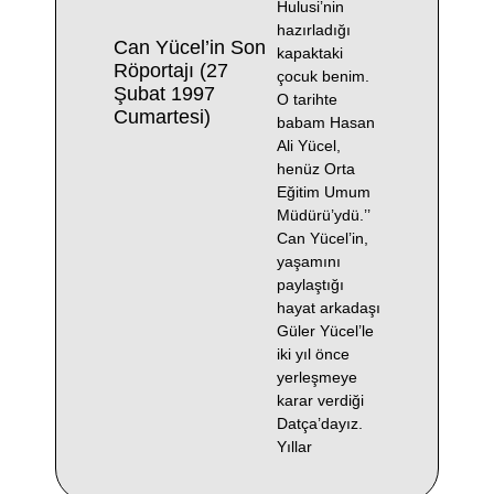
Hulusi’nin
hazırladığı
Can Yücel’in Son
kapaktaki
Röportajı (27
çocuk benim.
Şubat 1997
O tarihte
Cumartesi)
babam Hasan
Ali Yücel,
henüz Orta
Eğitim Umum
Müdürü’ydü.’’
Can Yücel’in,
yaşamını
paylaştığı
hayat arkadaşı
Güler Yücel’le
iki yıl önce
yerleşmeye
karar verdiği
Datça’dayız.
Yıllar