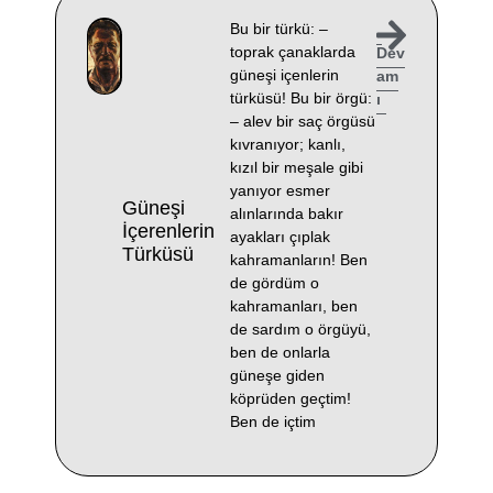
Bu bir türkü: –
toprak çanaklarda
Dev
güneşi içenlerin
am
türküsü! Bu bir örgü:
ı
– alev bir saç örgüsü
kıvranıyor; kanlı,
kızıl bir meşale gibi
yanıyor esmer
Güneşi
alınlarında bakır
İçerenlerin
ayakları çıplak
Türküsü
kahramanların! Ben
de gördüm o
kahramanları, ben
de sardım o örgüyü,
ben de onlarla
güneşe giden
köprüden geçtim!
Ben de içtim