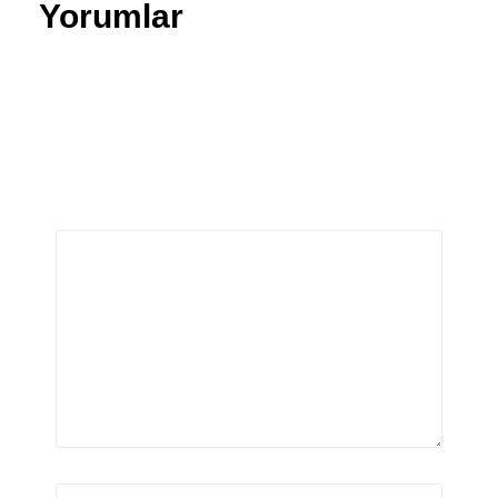
Yorumlar
Bir yanıt yazın
E-posta adresiniz yayınlanmayacak.
Gerekli alanlar
*
ile işaretlenmişlerdir
Yorum
*
Ad
*