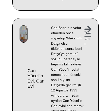
Can Baba’nın vefat
etmeden önce
Dev
söylediği “Mekanım
am
Datça olsun,
ı
öldükten sonra beni
Datça’ya gömün”
sözünü neredeyse
hepimiz bilmekteyiz.
Can Yücel’in vefat
Can
etmesinden önceki
Yücel’in
son 1o yılını
Evi, Can
Datça’da geçirmişti.
Evi
12 Ağustos 1999
yılında aramızdan
ayrılan Can Yücel’in
Can evini hep merak
etmişizdir. Elbet