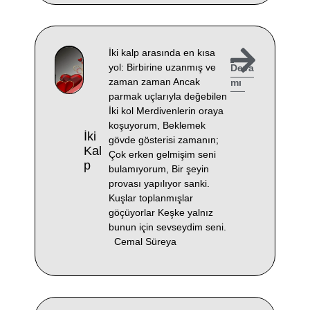
İki kalp arasında en kısa
yol: Birbirine uzanmış ve
Deva
zaman zaman Ancak
mı
parmak uçlarıyla değebilen
İki kol Merdivenlerin oraya
koşuyorum, Beklemek
İki
gövde gösterisi zamanın;
Kal
Çok erken gelmişim seni
P
bulamıyorum, Bir şeyin
provası yapılıyor sanki.
Kuşlar toplanmışlar
göçüyorlar Keşke yalnız
bunun için sevseydim seni.
Cemal Süreya