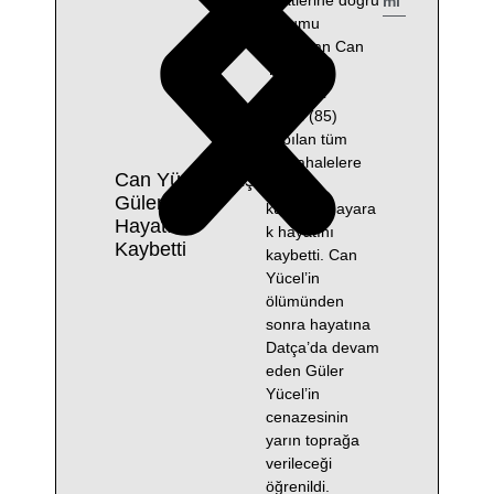
saatlerine doğru
mı
durumu
ağırlaşan Can
Yücel’in
eşi Güler
Yücel (85)
yapılan tüm
müdahalelere
Can Yücel’in Eşi
rağmen
Güler Yücel
kurtarılamayara
Hayatını
k hayatını
Kaybetti
kaybetti. Can
Yücel’in
ölümünden
sonra hayatına
Datça’da devam
eden Güler
Yücel’in
cenazesinin
yarın toprağa
verileceği
öğrenildi.