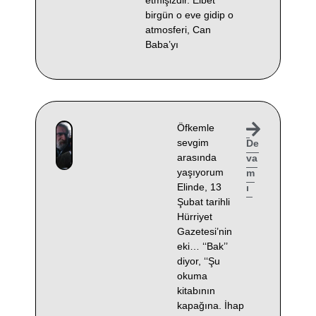
birgün o eve gidip o
atmosferi, Can
Baba’yı
Öfkemle
sevgim
De
arasında
va
yaşıyorum
m
Elinde, 13
ı
Şubat tarihli
Hürriyet
Gazetesi’nin
eki… ‘‘Bak’’
diyor, ‘‘Şu
okuma
kitabının
kapağına. İhap