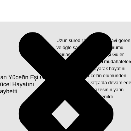
Uzun süredir Muğla’da tedavi gören
ve öğle saatlerine doğru durumu
ağırlaşan Can Yücel’in eşi Güler
Yücel (85) yapılan tüm müdahaleler
rağmen kurtarılamayarak hayatını
kaybetti. Can Yücel’in ölümünden
an Yücel’in Eşi Güler
sonra hayatına Datça’da devam ed
ücel Hayatını
Güler Yücel’in cenazesinin yarın
aybetti
toprağa verileceği öğrenildi.