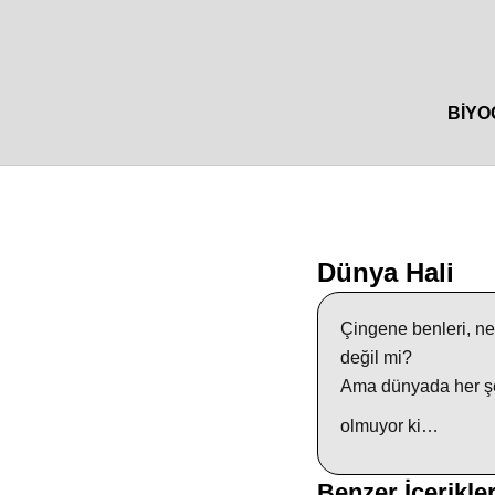
BIYO
Dünya Hali
Çingene benleri, ne
değil mi?
Ama dünyada her şey
olmuyor ki…
Benzer İçerikle