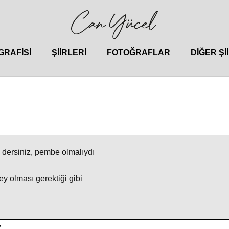
GRAFISI
ŞIIRLERI
FOTOĞRAFLAR
DIĞER ŞI
 dersiniz, pembe olmalıydı
 olması gerektiği gibi
r