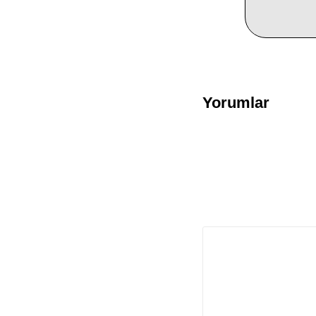
Yorumlar
Bir yanıt yazın
E-posta adresiniz yayı
Yorum
*