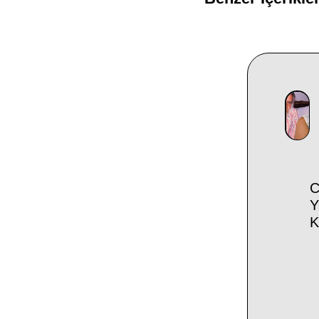
C
Y
K