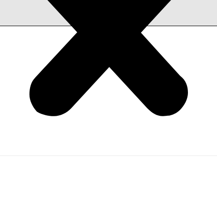
nlanmayacak.
Gerekli alanlar
*
ile işaretlenmişlerdir