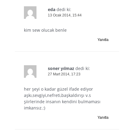
eda
dedi ki:
13 Ocak 2014, 15:44
kim sew olucak benle
Yanıtla
soner yılmaz
dedi ki:
27 Mart 2014, 17:23
her şeyi o kadar güzel ifade ediyor
aşkı,sevgiyi,nefreti,başkaldırışı v.s
şiirlerinde insanın kendini bulmaması
imkansız.:)
Yanıtla