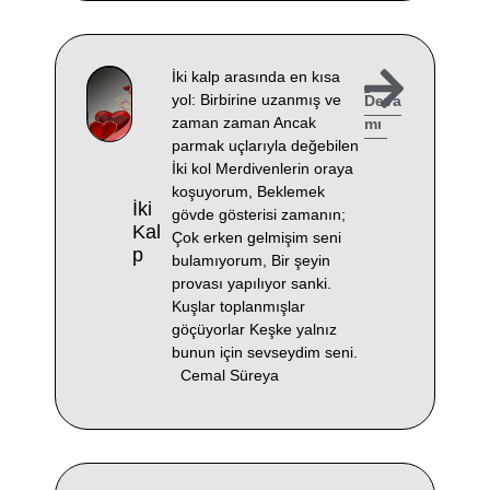
İki kalp arasında en kısa
yol: Birbirine uzanmış ve
Deva
zaman zaman Ancak
mı
parmak uçlarıyla değebilen
İki kol Merdivenlerin oraya
koşuyorum, Beklemek
İki
gövde gösterisi zamanın;
Kal
Çok erken gelmişim seni
P
bulamıyorum, Bir şeyin
provası yapılıyor sanki.
Kuşlar toplanmışlar
göçüyorlar Keşke yalnız
bunun için sevseydim seni.
Cemal Süreya