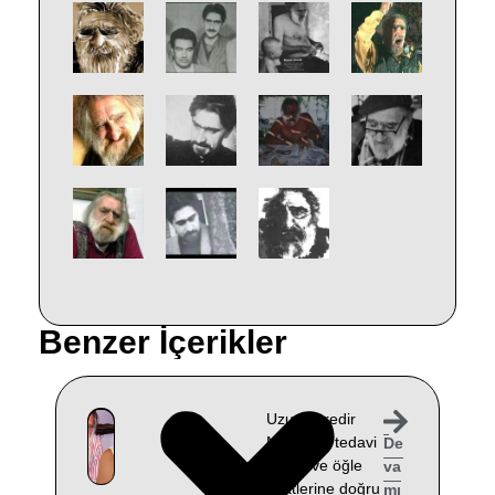
Benzer İçerikler
Uzun süredir
Muğla’da tedavi
De
gören ve öğle
va
saatlerine doğru
mı