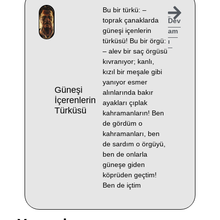
Bu bir türkü: –
toprak çanaklarda
Dev
güneşi içenlerin
am
türküsü! Bu bir örgü:
ı
– alev bir saç örgüsü
kıvranıyor; kanlı,
kızıl bir meşale gibi
yanıyor esmer
Güneşi
alınlarında bakır
İçerenlerin
ayakları çıplak
Türküsü
kahramanların! Ben
de gördüm o
kahramanları, ben
de sardım o örgüyü,
ben de onlarla
güneşe giden
köprüden geçtim!
Ben de içtim