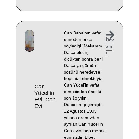
Can Baba’nın vefat
etmeden önce
Dev
söylediği “Mekanım
am
Datça olsun,
ı
öldükten sonra beni
Datça’ya gömün”
sözünü neredeyse
hepimiz bilmekteyiz.
Can Yücel’in vefat
Can
etmesinden önceki
Yücel’in
son 1o yılını
Evi, Can
Datça’da geçirmişti.
Evi
12 Ağustos 1999
yılında aramızdan
ayrılan Can Yücel’in
Can evini hep merak
etmişizdir. Elbet