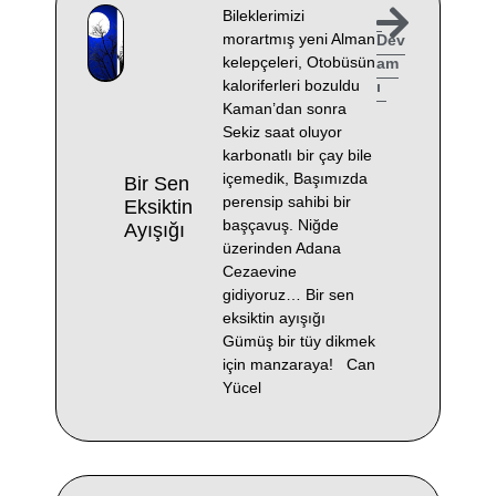
Bileklerimizi
morartmış yeni Alman
Dev
kelepçeleri, Otobüsün
am
kaloriferleri bozuldu
ı
Kaman’dan sonra
Sekiz saat oluyor
karbonatlı bir çay bile
içemedik, Başımızda
Bir Sen
perensip sahibi bir
Eksiktin
başçavuş. Niğde
Ayışığı
üzerinden Adana
Cezaevine
gidiyoruz… Bir sen
eksiktin ayışığı
Gümüş bir tüy dikmek
için manzaraya! Can
Yücel