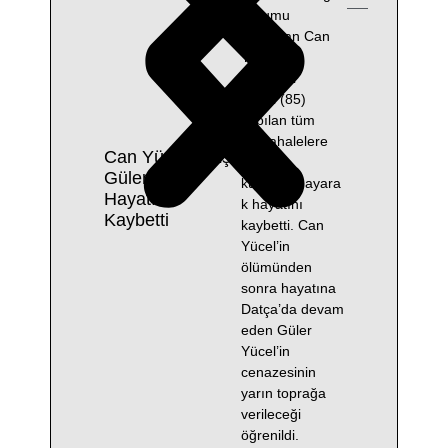
durumu
ağırlaşan Can
Yücel’in
eşi Güler
Yücel (85)
yapılan tüm
müdahalelere
Can Yücel’in Eşi
rağmen
Güler Yücel
kurtarılamayara
Hayatını
k hayatını
Kaybetti
kaybetti. Can
Yücel’in
ölümünden
sonra hayatına
Datça’da devam
eden Güler
Yücel’in
cenazesinin
yarın toprağa
verileceği
öğrenildi.