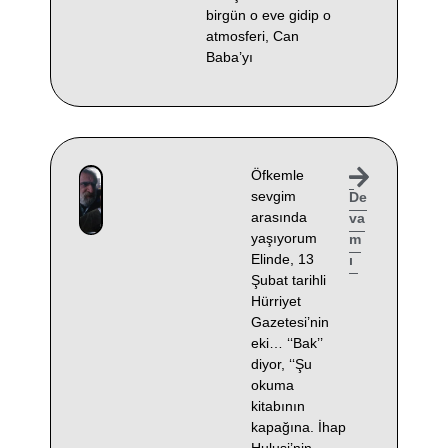
birgün o eve gidip o
atmosferi, Can
Baba’yı
Öfkemle
sevgim
De
arasında
va
yaşıyorum
m
Elinde, 13
ı
Şubat tarihli
Hürriyet
Gazetesi’nin
eki… ‘‘Bak’’
diyor, ‘‘Şu
okuma
kitabının
kapağına. İhap