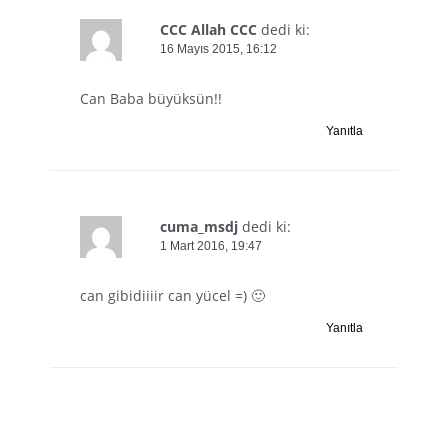
CCC Allah CCC
dedi ki:
16 Mayıs 2015, 16:12
Can Baba büyüksün!!
Yanıtla
cuma_msdj
dedi ki:
1 Mart 2016, 19:47
can gibidiiiir can yücel =) 🙂
Yanıtla
Bir yanıt yazın