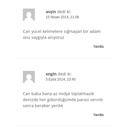
avşin
dedi ki:
15 Nisan 2014, 21:06
Can yücel kelimelere sığmayan bir adam
onu saygiyla anıyoruz
Yanıtla
engin
dedi ki:
5 Eylül 2014, 23:40
Can baba bana az midye toplatmazdı
denizde her götürdüğümde parası verırdı
sonra beraber yerdık
Yanıtla