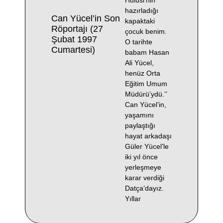
Hulusi’nin
hazırladığı
Can Yücel’in Son
kapaktaki
Röportajı (27
çocuk benim.
Şubat 1997
O tarihte
Cumartesi)
babam Hasan
Ali Yücel,
henüz Orta
Eğitim Umum
Müdürü’ydü.’’
Can Yücel’in,
yaşamını
paylaştığı
hayat arkadaşı
Güler Yücel’le
iki yıl önce
yerleşmeye
karar verdiği
Datça’dayız.
Yıllar