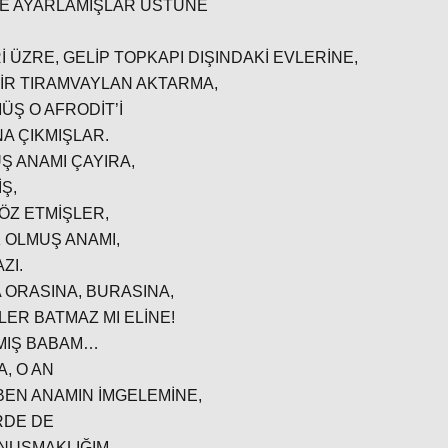
LE AYARLAMIŞLAR ÜSTÜNE
İ ÜZRE, GELİP TOPKAPI DIŞINDAKİ EVLERİNE,
BİR TIRAMVAYLAN AKTARMA,
Ş O AFRODİT’İ
A ÇIKMIŞLAR.
 ANAMI ÇAYIRA,
Ş,
ÖZ ETMİŞLER,
OLMUŞ ANAMI,
ZI.
 ORASINA, BURASINA,
LER BATMAZ MI ELİNE!
RMIŞ BABAM…
A, O AN
BEN ANAMIN İMGELEMİNE,
RDE DE
ONUŞMAKLIĞIM