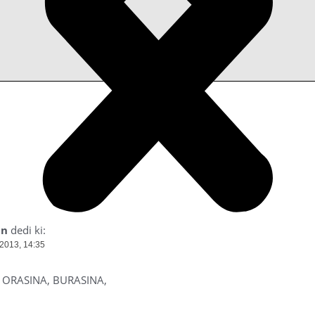
an
dedi ki:
 2013, 14:35
 ORASINA, BURASINA,