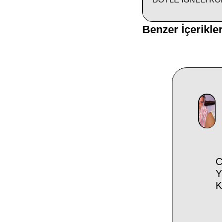
Benzer İçerikle
C
Y
K