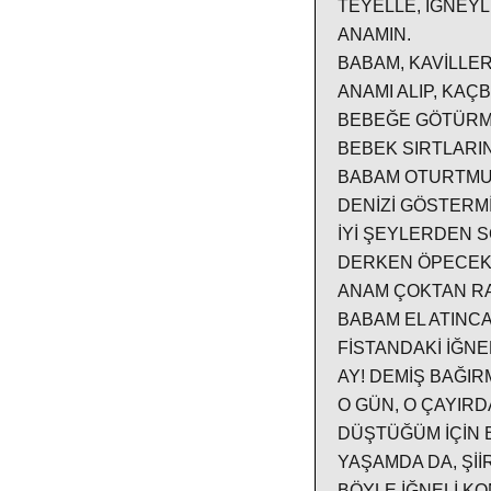
TEYELLE, İĞNEY
ANAMIN.
BABAM, KAVİLLER
ANAMI ALIP, KAÇ
BEBEĞE GÖTÜRMÜ
BEBEK SIRTLARIN
BABAM OTURTMUŞ
DENİZİ GÖSTERMİ
İYİ ŞEYLERDEN S
DERKEN ÖPECEK 
ANAM ÇOKTAN RA
BABAM EL ATINCA
FİSTANDAKİ İĞNE
AY! DEMİŞ BAĞI
O GÜN, O ÇAYIRD
DÜŞTÜĞÜM İÇİN 
YAŞAMDA DA, Şİİ
BÖYLE İĞNELİ K