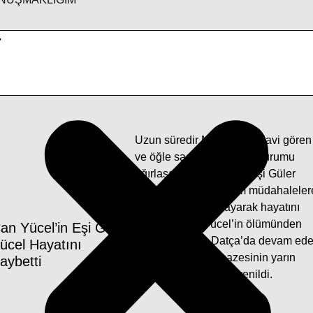
r
Uzun süredir Muğla’da tedavi gören
ve öğle saatlerine doğru durumu
ağırlaşan Can Yücel’in eşi Güler
Yücel (85) yapılan tüm müdahaleler
rağmen kurtarılamayarak hayatını
kaybetti. Can Yücel’in ölümünden
an Yücel’in Eşi Güler
sonra hayatına Datça’da devam ed
ücel Hayatını
Güler Yücel’in cenazesinin yarın
aybetti
toprağa verileceği öğrenildi.