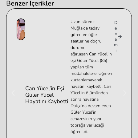
Benzer İçerikler
Uzun süredir
D
Muğla’da tedavi
e
v
gören ve öğle
a
saatlerine doğru
m
durumu
ı
ağırlaşan Can Yücel’in
eşi Güler Yücel (85)
yapılan tüm
müdahalelere rağmen
kurtarılamayarak
hayatını kaybetti. Can
Can Yücel’in Eşi
Yücel’in ölümünden
Güler Yücel
sonra hayatına
Hayatını Kaybetti
Datça’da devam eden
Güler Yücel’in
cenazesinin yarın
toprağa verileceği
öğrenildi.