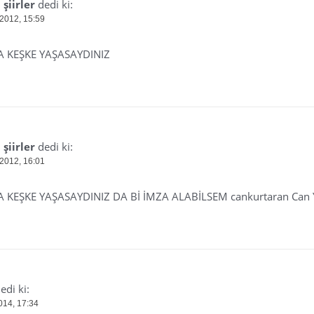
şiirler
dedi ki:
 2012, 15:59
A KEŞKE YAŞASAYDINIZ
şiirler
dedi ki:
 2012, 16:01
A KEŞKE YAŞASAYDINIZ DA Bİ İMZA ALABİLSEM cankurtaran Can
edi ki:
014, 17:34