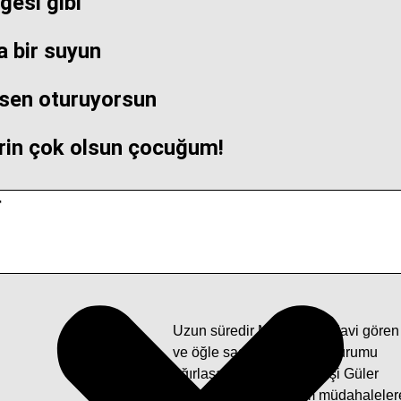
gesi gibi
a bir suyun
sen oturuyorsun
lerin çok olsun çocuğum!
r
Uzun süredir Muğla’da tedavi gören
ve öğle saatlerine doğru durumu
ağırlaşan Can Yücel’in eşi Güler
Yücel (85) yapılan tüm müdahaleler