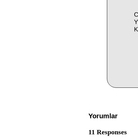
C
Y
K
Yorumlar
11 Responses