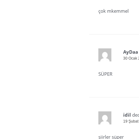
çok mkemmel
AyDaa
30 Ocak 
SÜPER
idil
ded
19 Şubat
şiirler süper