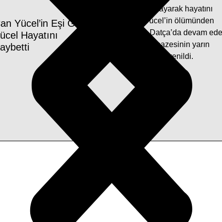
rağmen kurtarılamayarak hayatını
kaybetti. Can Yücel’in ölümünden
an Yücel’in Eşi Güler
sonra hayatına Datça’da devam ed
ücel Hayatını
Güler Yücel’in cenazesinin yarın
aybetti
toprağa verileceği öğrenildi.