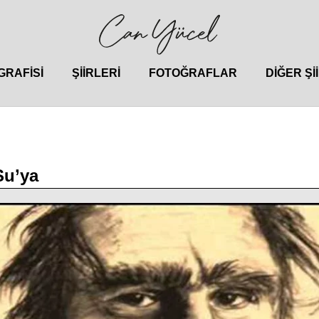
GRAFISI
ŞIIRLERI
FOTOĞRAFLAR
DIĞER ŞI
Su’ya