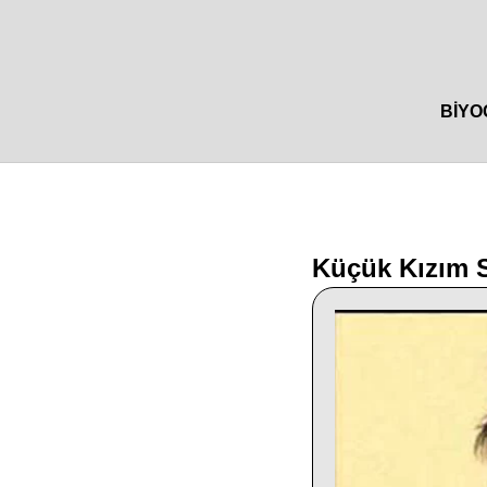
BIYO
Küçük Kızım 