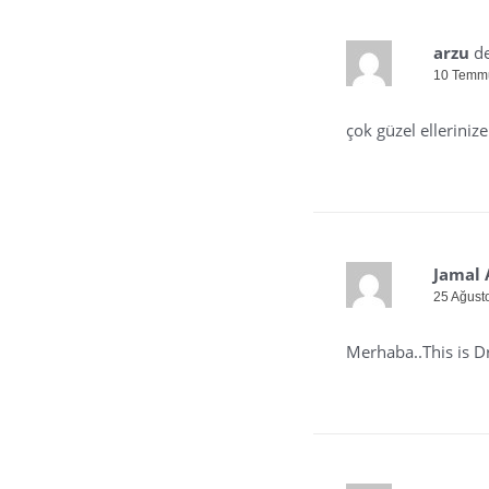
arzu
de
10 Temmu
çok güzel ellerinize
Jamal 
25 Ağust
Merhaba..This is Dr