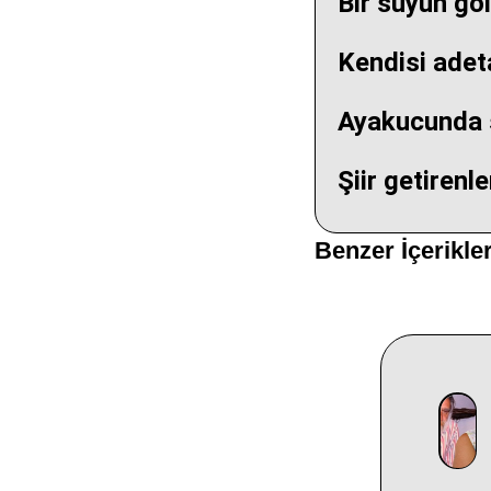
Bir suyun göl
Kendisi adet
Ayakucunda 
Şiir getiren
Benzer İçerikle