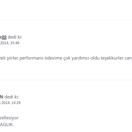
eğğ
dedi ki:
 2014, 15:46
iteli şiirler performans ödevime çok yardımcı oldu teşekkürler ca
AN
dedi ki:
n 2014, 14:29
ellesiyor
AGLIK.