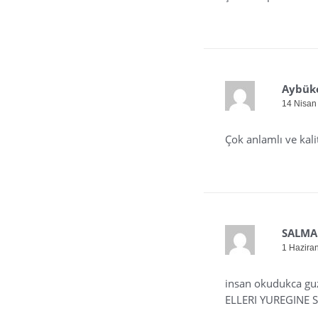
Aybük
14 Nisan
Çok anlamlı ve kal
SALM
1 Hazira
insan okudukca guz
ELLERI YUREGINE S