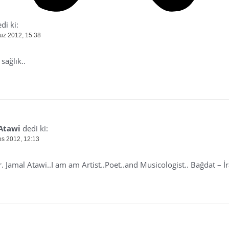
di ki:
z 2012, 15:38
 sağlık..
Atawi
dedi ki:
os 2012, 12:13
. Jamal Atawi..I am am Artist..Poet..and Musicologist.. Bağdat – İ