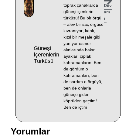
toprak çanaklarda
Dev
güneşi içenlerin
am
türküsü! Bu bir örgü:
ı
– alev bir saç örgüsü
kıvranıyor; kanlı,
kızıl bir meşale gibi
yanıyor esmer
Güneşi
alınlarında bakır
İçerenlerin
ayakları çıplak
Türküsü
kahramanların! Ben
de gördüm o
kahramanları, ben
de sardım o örgüyü,
ben de onlarla
güneşe giden
köprüden geçtim!
Ben de içtim
Yorumlar