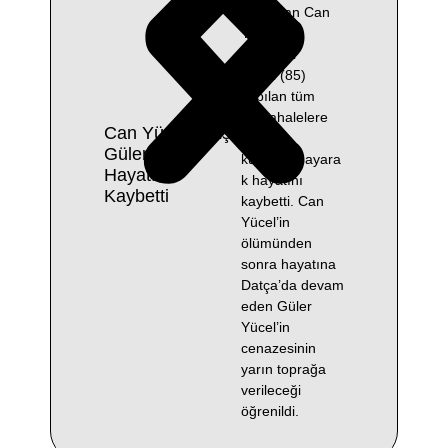
ağırlaşan Can
Yücel’in
eşi Güler
Yücel (85)
yapılan tüm
müdahalelere
Can Yücel’in Eşi
rağmen
Güler Yücel
kurtarılamayara
Hayatını
k hayatını
Kaybetti
kaybetti. Can
Yücel’in
ölümünden
sonra hayatına
Datça’da devam
eden Güler
Yücel’in
cenazesinin
yarın toprağa
verileceği
öğrenildi.