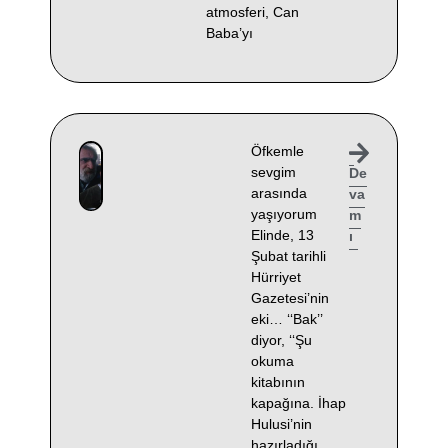
atmosferi, Can
Baba’yı
Öfkemle
sevgim
De
arasında
va
yaşıyorum
m
Elinde, 13
ı
Şubat tarihli
Hürriyet
Gazetesi’nin
eki… ‘‘Bak’’
diyor, ‘‘Şu
okuma
kitabının
kapağına. İhap
Hulusi’nin
hazırladığı