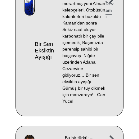
morartmış yeni Alman
Dev
kelepçeleri, Otobüsün
am
kaloriferleri bozuldu
ı
Kaman’dan sonra
Sekiz saat oluyor
karbonatlı bir çay bile
içemedik, Başımızda
Bir Sen
perensip sahibi bir
Eksiktin
başçavuş. Niğde
Ayışığı
üzerinden Adana
Cezaevine
gidiyoruz… Bir sen
eksiktin ayışığı
Gümüş bir tüy dikmek
için manzaraya! Can
Yücel
Bu bir türkü: –