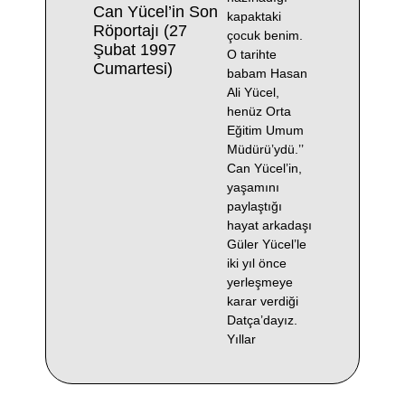
Can Yücel’in Son
kapaktaki
Röportajı (27
çocuk benim.
Şubat 1997
O tarihte
Cumartesi)
babam Hasan
Ali Yücel,
henüz Orta
Eğitim Umum
Müdürü’ydü.’’
Can Yücel’in,
yaşamını
paylaştığı
hayat arkadaşı
Güler Yücel’le
iki yıl önce
yerleşmeye
karar verdiği
Datça’dayız.
Yıllar