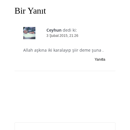
Bir Yanıt
Ceyhun
dedi ki:
3 Şubat 2015, 21:26
Allah aşkına iki karalayıp şiir deme şuna .
Yanıtla
Bir yanıt yazın
E-posta adresiniz yayınlanmayacak.
Gerekli alanlar
*
ile işaretlenmişlerdir
Yorum
*