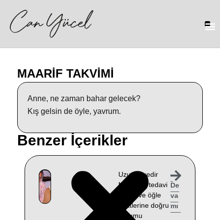
MAARİF TAKVİMİ
Anne, ne zaman bahar gelecek?
Kış gelsin de öyle, yavrum.
Benzer İçerikler
Uzun süredir
Muğla’da tedavi
De
gören ve öğle
va
saatlerine doğru
mı
durumu