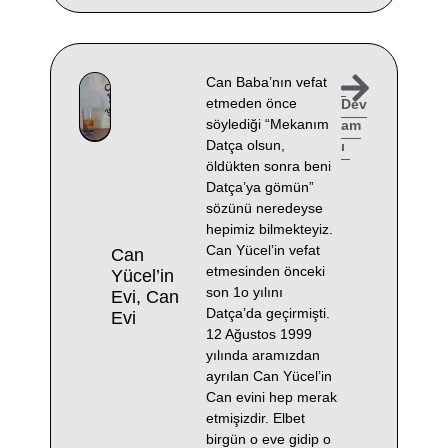
Can Baba’nın vefat
etmeden önce
Dev
söylediği “Mekanım
am
Datça olsun,
ı
öldükten sonra beni
Datça’ya gömün”
sözünü neredeyse
hepimiz bilmekteyiz.
Can Yücel’in vefat
Can
etmesinden önceki
Yücel’in
son 1o yılını
Evi, Can
Datça’da geçirmişti.
Evi
12 Ağustos 1999
yılında aramızdan
ayrılan Can Yücel’in
Can evini hep merak
etmişizdir. Elbet
birgün o eve gidip o