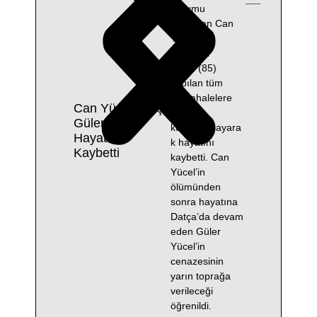
durumu
ağırlaşan Can
Yücel’in
eşi Güler
Yücel (85)
yapılan tüm
müdahalelere
Can Yücel’in Eşi
rağmen
Güler Yücel
kurtarılamayara
Hayatını
k hayatını
Kaybetti
kaybetti. Can
Yücel’in
ölümünden
sonra hayatına
Datça’da devam
eden Güler
Yücel’in
cenazesinin
yarın toprağa
verileceği
öğrenildi.