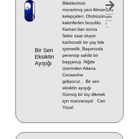
Bileklerimizi
morartmış yeni Alman
Dev
kelepçeleri, Otobüsün
am
kaloriferleri bozuldu
ı
Kaman’dan sonra
Sekiz saat oluyor
karbonatlı bir çay bile
içemedik, Başımızda
Bir Sen
perensip sahibi bir
Eksiktin
başçavuş. Niğde
Ayışığı
üzerinden Adana
Cezaevine
gidiyoruz… Bir sen
eksiktin ayışığı
Gümüş bir tüy dikmek
için manzaraya! Can
Yücel