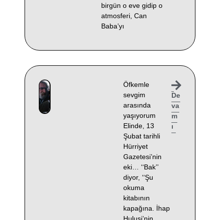
birgün o eve gidip o
atmosferi, Can
Baba’yı
Öfkemle
sevgim
De
arasında
va
yaşıyorum
m
Elinde, 13
ı
Şubat tarihli
Hürriyet
Gazetesi’nin
eki… ‘‘Bak’’
diyor, ‘‘Şu
okuma
kitabının
kapağına. İhap
Hulusi’nin