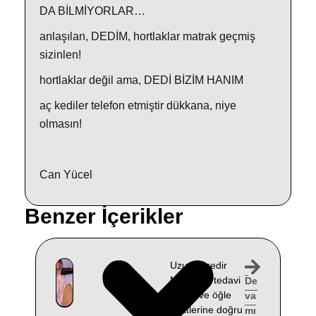
DA BİLMİYORLAR…
anlaşılan, DEDİM, hortlaklar matrak geçmiş
sizinlen!
hortlaklar değil ama, DEDİ BİZİM HANIM
aç kediler telefon etmiştir dükkana, niye
olmasın!
Can Yücel
Benzer İçerikler
Uzun süredir
Muğla’da tedavi
De
gören ve öğle
va
saatlerine doğru
mı