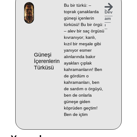
Bu bir türkü: –
toprak çanaklarda
Dev
güneşi içenlerin
am
türküsü! Bu bir örgü:
ı
– alev bir saç örgüsü
kıvranıyor; kanlı,
kızıl bir meşale gibi
yanıyor esmer
Güneşi
alınlarında bakır
İçerenlerin
ayakları çıplak
Türküsü
kahramanların! Ben
de gördüm o
kahramanları, ben
de sardım o örgüyü,
ben de onlarla
güneşe giden
köprüden geçtim!
Ben de içtim