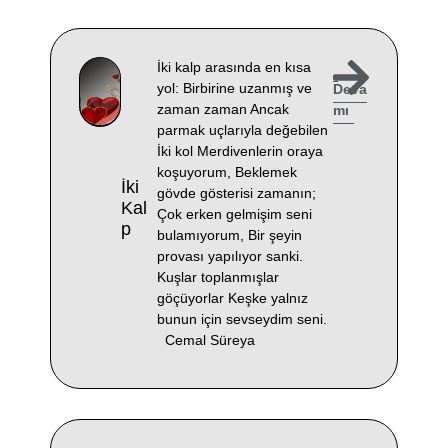
İki kalp arasında en kısa
yol: Birbirine uzanmış ve
Deva
zaman zaman Ancak
mı
parmak uçlarıyla değebilen
İki kol Merdivenlerin oraya
koşuyorum, Beklemek
İki
gövde gösterisi zamanın;
Kal
Çok erken gelmişim seni
P
bulamıyorum, Bir şeyin
provası yapılıyor sanki.
Kuşlar toplanmışlar
göçüyorlar Keşke yalnız
bunun için sevseydim seni.
Cemal Süreya