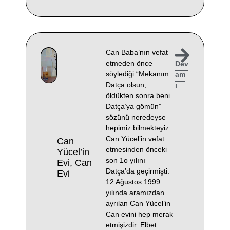
Can Baba’nın vefat
etmeden önce
Dev
söylediği “Mekanım
am
Datça olsun,
ı
öldükten sonra beni
Datça’ya gömün”
sözünü neredeyse
hepimiz bilmekteyiz.
Can Yücel’in vefat
Can
etmesinden önceki
Yücel’in
son 1o yılını
Evi, Can
Datça’da geçirmişti.
Evi
12 Ağustos 1999
yılında aramızdan
ayrılan Can Yücel’in
Can evini hep merak
etmişizdir. Elbet