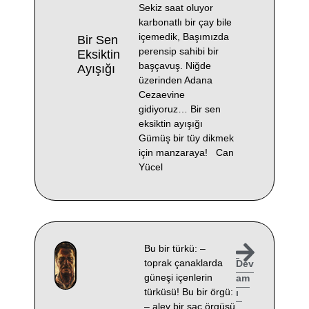
Sekiz saat oluyor
karbonatlı bir çay bile
içemedik, Başımızda
Bir Sen
perensip sahibi bir
Eksiktin
başçavuş. Niğde
Ayışığı
üzerinden Adana
Cezaevine
gidiyoruz… Bir sen
eksiktin ayışığı
Gümüş bir tüy dikmek
için manzaraya! Can
Yücel
Bu bir türkü: –
toprak çanaklarda
Dev
güneşi içenlerin
am
türküsü! Bu bir örgü:
ı
– alev bir saç örgüsü