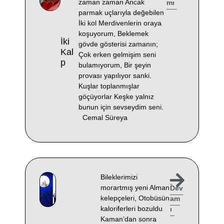
zaman zaman Ancak
mı
parmak uçlarıyla değebilen
İki kol Merdivenlerin oraya
koşuyorum, Beklemek
İki
gövde gösterisi zamanın;
Kal
Çok erken gelmişim seni
P
bulamıyorum, Bir şeyin
provası yapılıyor sanki.
Kuşlar toplanmışlar
göçüyorlar Keşke yalnız
bunun için sevseydim seni.
Cemal Süreya
Bileklerimizi
morartmış yeni Alman
Dev
kelepçeleri, Otobüsün
am
kaloriferleri bozuldu
ı
Kaman’dan sonra