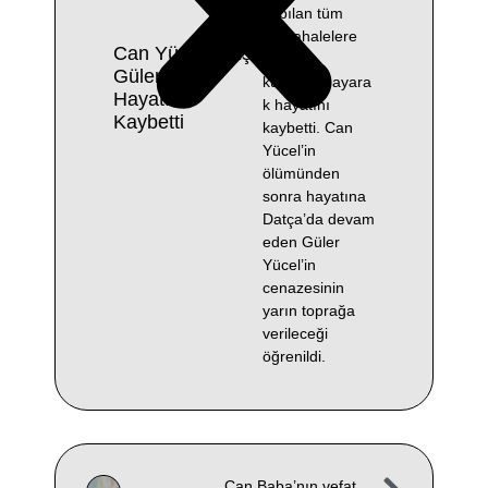
yapılan tüm
müdahalelere
Can Yücel’in Eşi
rağmen
Güler Yücel
kurtarılamayara
Hayatını
k hayatını
Kaybetti
kaybetti. Can
Yücel’in
ölümünden
sonra hayatına
Datça’da devam
eden Güler
Yücel’in
cenazesinin
yarın toprağa
verileceği
öğrenildi.
Can Baba’nın vefat