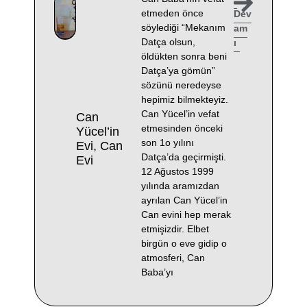
etmeden önce
Dev
söylediği “Mekanım
am
Datça olsun,
ı
öldükten sonra beni
Datça’ya gömün”
sözünü neredeyse
hepimiz bilmekteyiz.
Can Yücel’in vefat
Can
etmesinden önceki
Yücel’in
son 1o yılını
Evi, Can
Datça’da geçirmişti.
Evi
12 Ağustos 1999
yılında aramızdan
ayrılan Can Yücel’in
Can evini hep merak
etmişizdir. Elbet
birgün o eve gidip o
atmosferi, Can
Baba’yı