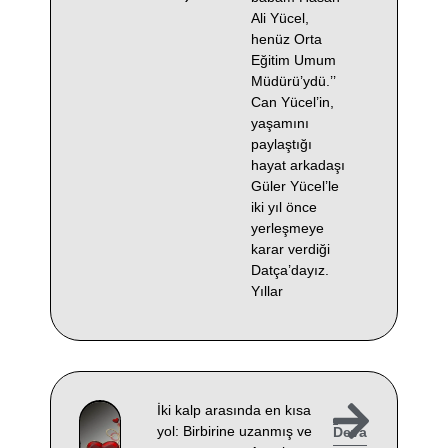
Ali Yücel,
henüz Orta
Eğitim Umum
Müdürü’ydü.’’
Can Yücel’in,
yaşamını
paylaştığı
hayat arkadaşı
Güler Yücel’le
iki yıl önce
yerleşmeye
karar verdiği
Datça’dayız.
Yıllar
İki kalp arasında en kısa
yol: Birbirine uzanmış ve
Deva