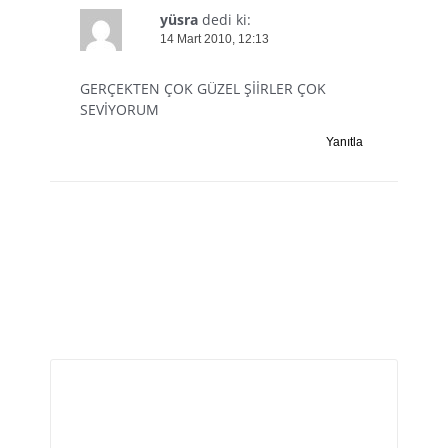
yüsra
dedi ki:
14 Mart 2010, 12:13
GERÇEKTEN ÇOK GÜZEL ŞİİRLER ÇOK
SEVİYORUM
Yanıtla
Bir yanıt yazın
E-posta adresiniz yayınlanmayacak.
Gerekli alanlar
*
ile işaretlenmişlerdir
Yorum
*