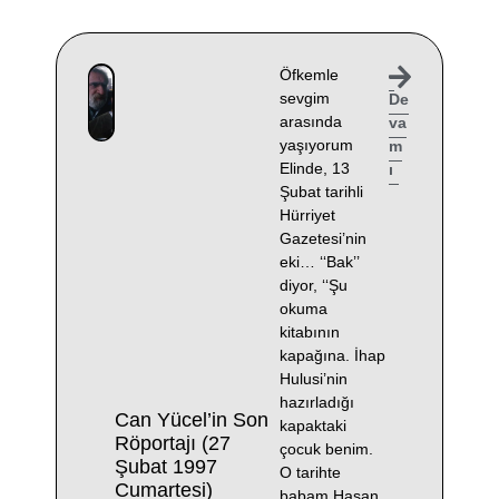
Öfkemle
sevgim
De
arasında
va
yaşıyorum
m
Elinde, 13
ı
Şubat tarihli
Hürriyet
Gazetesi’nin
eki… ‘‘Bak’’
diyor, ‘‘Şu
okuma
kitabının
kapağına. İhap
Hulusi’nin
hazırladığı
Can Yücel’in Son
kapaktaki
Röportajı (27
çocuk benim.
Şubat 1997
O tarihte
Cumartesi)
babam Hasan