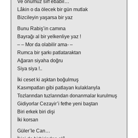
Ve önümüz sırf ebabil…
Lâkin o da ölecek bir gün mutlak
Bizcileyin yaşarsa bir yaz
Bunu Rabiş’in camına
Bayrağı al bir yelkenliye yaz !
– – Mor da olabilir ama- –
Rumca bir şarkı patlataraktan
Ağaran siyaha doğru
Siya siya !..
İki ceset ki aşktan boğulmuş
Kasımpatları gibi patlayan kulaklarıyla
Tozlarından tuzlarından donanmalar kurulmuş
Gidiyorlar Cezayir’i fethe yeni baştan
Biri erkek biri dişi
İki korsan
Güler’le Can…