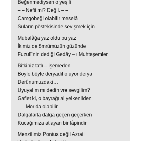
Beğenmediysen o yeşili
– – Nefti mi? Değil. – –
Camgöbeği olabilir meselâ
Suların pöstekisinde sevişmek için
Mubalâğa yaz oldu bu yaz
İkimiz de ömrümüzün güzünde
Fuzulî’nin dediği Gedây – ı Muhteşemler
Bitkiniz tatlı – işemeden
Böyle böyle deryadil oluyor derya
Derûnumuzdaki…
Uyuyalım mı dedin vre sevgilim?
Gaflet ki, o bayrağı al yelkenliden
– – Mor da olabilir – –
Dalgalarla dalga geçen geçerken
Kucağımıza atlayan bir lâpindir
Menzilimiz Pontus değil Azrail