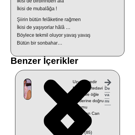
İkisi de birbirinden alâ
İkisi de mubalâğa !
Şiirin bütün felâketine rağmen
İkisi de yaşıyorlar hâlâ …
Böylece tekmil oluyor yavaş yavaş
Bütün bir sonbahar…
Benzer İçerikler
Uzun süredir
Muğla’da tedavi
De
gören ve öğle
va
saatlerine doğru
mı
durumu
ağırlaşan Can
Yücel’in
eşi Güler
Yücel (85)