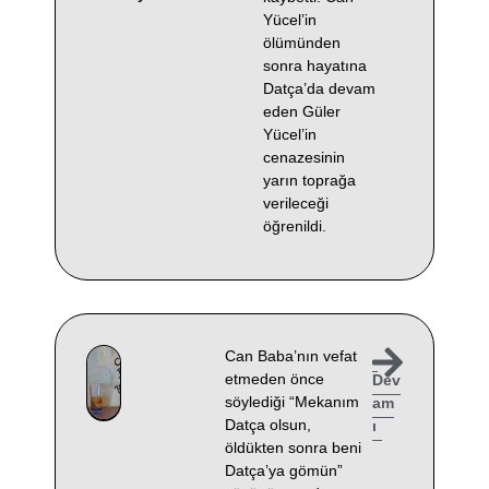
Yücel’in
ölümünden
sonra hayatına
Datça’da devam
eden Güler
Yücel’in
cenazesinin
yarın toprağa
verileceği
öğrenildi.
Can Baba’nın vefat
etmeden önce
Dev
söylediği “Mekanım
am
Datça olsun,
ı
öldükten sonra beni
Datça’ya gömün”