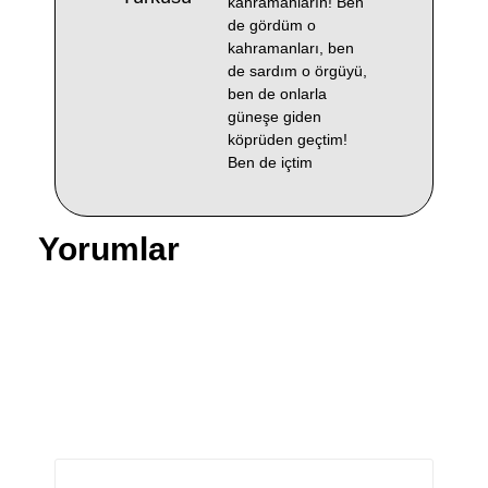
kahramanların! Ben
de gördüm o
kahramanları, ben
de sardım o örgüyü,
ben de onlarla
güneşe giden
köprüden geçtim!
Ben de içtim
Yorumlar
Bir yanıt yazın
E-posta adresiniz yayınlanmayacak.
Gerekli alanlar
*
ile işaretlenmişlerdir
Yorum
*