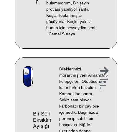
P
bulamıyorum, Bir şeyin
provası yapılıyor sanki.
Kuşlar toplanmışlar
göçüyorlar Keşke yalnız
bunun için sevseydim seni.
Cemal Süreya
Bileklerimizi
morartmış yeni Alman
Dev
kelepçeleri, Otobüsün
am
kaloriferleri bozuldu
ı
Kaman’dan sonra
Sekiz saat oluyor
karbonatlı bir çay bile
içemedik, Başımızda
Bir Sen
perensip sahibi bir
Eksiktin
başçavuş. Niğde
Ayışığı
üzerinden Adana