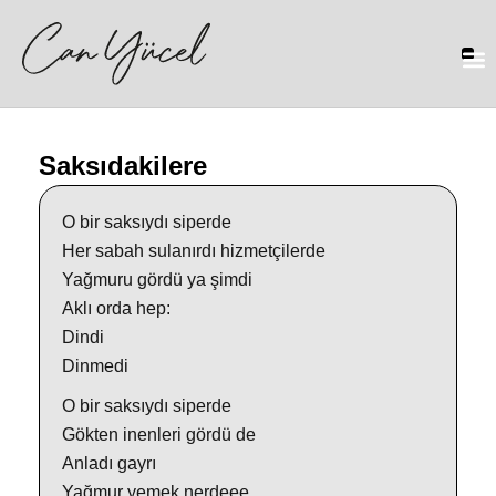
Saksıdakilere
O bir saksıydı siperde
Her sabah sulanırdı hizmetçilerde
Yağmuru gördü ya şimdi
Aklı orda hep:
Dindi
Dinme
di
O bir saksıydı siperde
Gökten inenleri gördü de
Anladı gayrı
Yağmur yemek nerdeee