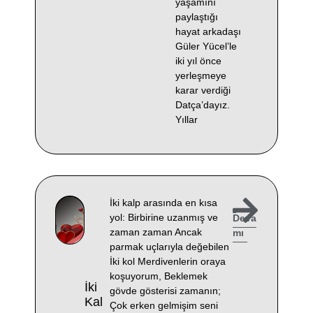
yaşamını
paylaştığı
hayat arkadaşı
Güler Yücel’le
iki yıl önce
yerleşmeye
karar verdiği
Datça’dayız.
Yıllar
İki kalp arasında en kısa
yol: Birbirine uzanmış ve
Deva
zaman zaman Ancak
mı
parmak uçlarıyla değebilen
İki kol Merdivenlerin oraya
koşuyorum, Beklemek
İki
gövde gösterisi zamanın;
Kal
Çok erken gelmişim seni