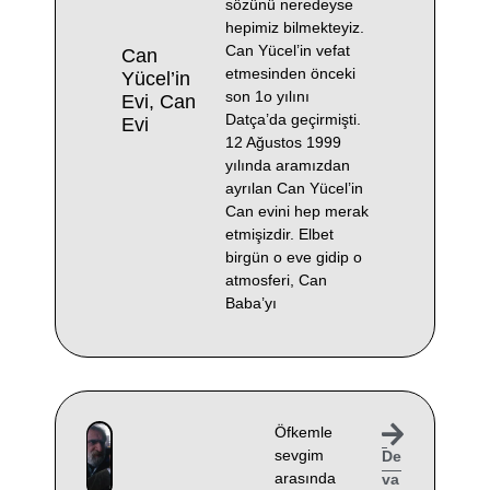
sözünü neredeyse
hepimiz bilmekteyiz.
Can Yücel’in vefat
Can
etmesinden önceki
Yücel’in
son 1o yılını
Evi, Can
Datça’da geçirmişti.
Evi
12 Ağustos 1999
yılında aramızdan
ayrılan Can Yücel’in
Can evini hep merak
etmişizdir. Elbet
birgün o eve gidip o
atmosferi, Can
Baba’yı
Öfkemle
sevgim
De
arasında
va