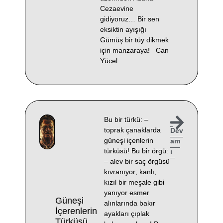
Cezaevine
gidiyoruz… Bir sen
eksiktin ayışığı
Gümüş bir tüy dikmek
için manzaraya! Can
Yücel
Bu bir türkü: –
toprak çanaklarda
Dev
güneşi içenlerin
am
türküsü! Bu bir örgü:
ı
– alev bir saç örgüsü
kıvranıyor; kanlı,
kızıl bir meşale gibi
yanıyor esmer
Güneşi
alınlarında bakır
İçerenlerin
ayakları çıplak
Türküsü