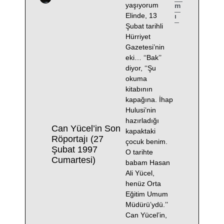
yaşıyorum
m
Elinde, 13
ı
Şubat tarihli
Hürriyet
Gazetesi’nin
eki… ‘‘Bak’’
diyor, ‘‘Şu
okuma
kitabının
kapağına. İhap
Hulusi’nin
hazırladığı
Can Yücel’in Son
kapaktaki
Röportajı (27
çocuk benim.
Şubat 1997
O tarihte
Cumartesi)
babam Hasan
Ali Yücel,
henüz Orta
Eğitim Umum
Müdürü’ydü.’’
Can Yücel’in,