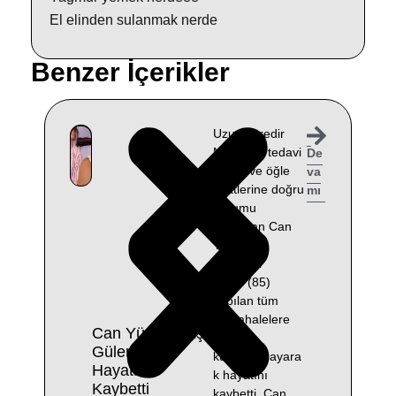
El elinden sulanmak nerde
Benzer İçerikler
Uzun süredir
Muğla’da tedavi
De
gören ve öğle
va
saatlerine doğru
mı
durumu
ağırlaşan Can
Yücel’in
eşi Güler
Yücel (85)
yapılan tüm
müdahalelere
Can Yücel’in Eşi
rağmen
Güler Yücel
kurtarılamayara
Hayatını
k hayatını
Kaybetti
kaybetti. Can