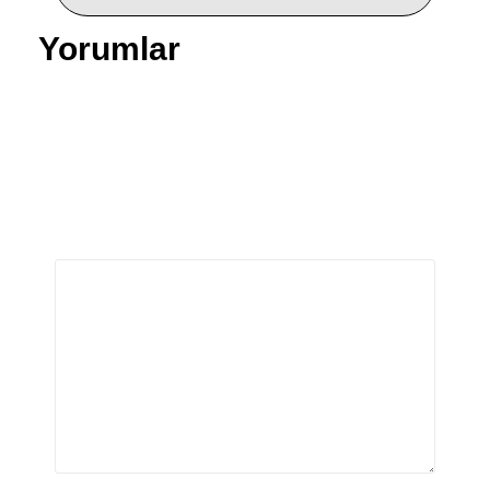
Yorumlar
Bir yanıt yazın
E-posta adresiniz yayınlanmayacak.
Gerekli alanlar
*
ile işaretlenmişlerdir
Yorum
*