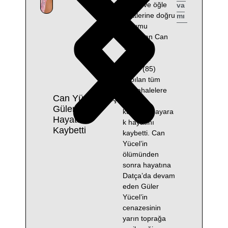
gören ve öğle
va
saatlerine doğru
mı
durumu
ağırlaşan Can
Yücel’in
eşi Güler
Yücel (85)
yapılan tüm
müdahalelere
Can Yücel’in Eşi
rağmen
Güler Yücel
kurtarılamayara
Hayatını
k hayatını
Kaybetti
kaybetti. Can
Yücel’in
ölümünden
sonra hayatına
Datça’da devam
eden Güler
Yücel’in
cenazesinin
yarın toprağa