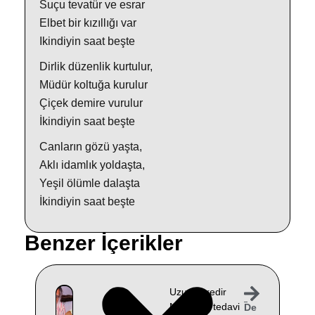
Suçu tevatür ve esrar
Elbet bir kızıllığı var
Ikindiyin saat beşte
Dirlik düzenlik kurtulur,
Müdür koltuğa kurulur
Çiçek demire vurulur
İkindiyin saat beşte
Canların gözü yaşta,
Aklı idamlık yoldaşta,
Yeşil ölümle dalaşta
İkindiyin saat beşte
Benzer İçerikler
Uzun süredir
Muğla’da tedavi
De