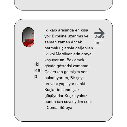
İki kalp arasında en kısa
yol: Birbirine uzanmış ve
Deva
zaman zaman Ancak
mı
parmak uçlarıyla değebilen
İki kol Merdivenlerin oraya
koşuyorum, Beklemek
İki
gövde gösterisi zamanın;
Kal
Çok erken gelmişim seni
P
bulamıyorum, Bir şeyin
provası yapılıyor sanki.
Kuşlar toplanmışlar
göçüyorlar Keşke yalnız
bunun için sevseydim seni.
Cemal Süreya