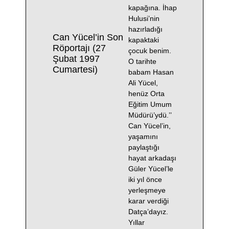
kapağına. İhap
Hulusi’nin
hazırladığı
Can Yücel’in Son
kapaktaki
Röportajı (27
çocuk benim.
Şubat 1997
O tarihte
Cumartesi)
babam Hasan
Ali Yücel,
henüz Orta
Eğitim Umum
Müdürü’ydü.’’
Can Yücel’in,
yaşamını
paylaştığı
hayat arkadaşı
Güler Yücel’le
iki yıl önce
yerleşmeye
karar verdiği
Datça’dayız.
Yıllar