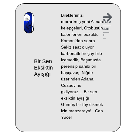
Bileklerimizi
morartmış yeni Alman
Dev
kelepçeleri, Otobüsün
am
kaloriferleri bozuldu
ı
Kaman’dan sonra
Sekiz saat oluyor
karbonatlı bir çay bile
içemedik, Başımızda
Bir Sen
perensip sahibi bir
Eksiktin
başçavuş. Niğde
Ayışığı
üzerinden Adana
Cezaevine
gidiyoruz… Bir sen
eksiktin ayışığı
Gümüş bir tüy dikmek
için manzaraya! Can
Yücel