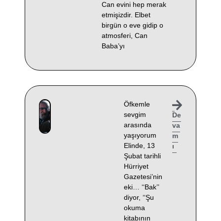
Can evini hep merak
etmişizdir. Elbet
birgün o eve gidip o
atmosferi, Can
Baba’yı
Öfkemle
sevgim
De
arasında
va
yaşıyorum
m
Elinde, 13
ı
Şubat tarihli
Hürriyet
Gazetesi’nin
eki… ‘‘Bak’’
diyor, ‘‘Şu
okuma
kitabının