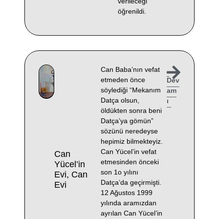
verileceği
öğrenildi.
Can Baba’nın vefat
etmeden önce
Dev
söylediği “Mekanım
am
Datça olsun,
ı
öldükten sonra beni
Datça’ya gömün”
sözünü neredeyse
hepimiz bilmekteyiz.
Can Yücel’in vefat
Can
etmesinden önceki
Yücel’in
son 1o yılını
Evi, Can
Datça’da geçirmişti.
Evi
12 Ağustos 1999
yılında aramızdan
ayrılan Can Yücel’in