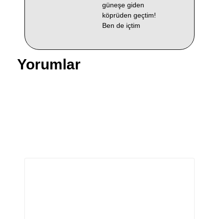
güneşe giden
köprüden geçtim!
Ben de içtim
Yorumlar
Bir yanıt yazın
E-posta adresiniz yayınlanmayacak.
Gerekli alanlar
*
ile işaretlenmişlerdir
Yorum
*