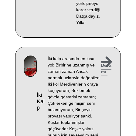
yerleşmeye
karar verdiği
Datça’dayız.
Yıllar
İki kalp arasında en kısa
yol: Birbirine uzanmış ve
Deva
zaman zaman Ancak
mı
parmak uçlarıyla değebilen
İki kol Merdivenlerin oraya
koşuyorum, Beklemek
İki
gövde gösterisi zamanın;
Kal
Çok erken gelmişim seni
P
bulamıyorum, Bir şeyin
provası yapılıyor sanki.
Kuşlar toplanmışlar
göçüyorlar Keşke yalnız
bunun için sevseydim seni.