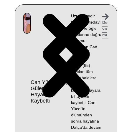
Uzun süredir
Muğla’da tedavi
De
gören ve öğle
va
saatlerine doğru
mı
durumu
ağırlaşan Can
Yücel’in
eşi Güler
Yücel (85)
yapılan tüm
müdahalelere
Can Yücel’in Eşi
rağmen
Güler Yücel
kurtarılamayara
Hayatını
k hayatını
Kaybetti
kaybetti. Can
Yücel’in
ölümünden
sonra hayatına
Datça’da devam