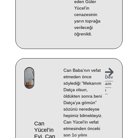
eden Güler
Yücel’in
cenazesinin
yarın toprağa
verileceği
öğrenildi.
Can Baba’nın vefat
etmeden önce
Dev
söylediği “Mekanım
am
Datça olsun,
ı
öldükten sonra beni
Datça’ya gömün”
sözünü neredeyse
hepimiz bilmekteyiz.
Can Yücel’in vefat
Can
etmesinden önceki
Yücel’in
son 1o yılını
Evi, Can