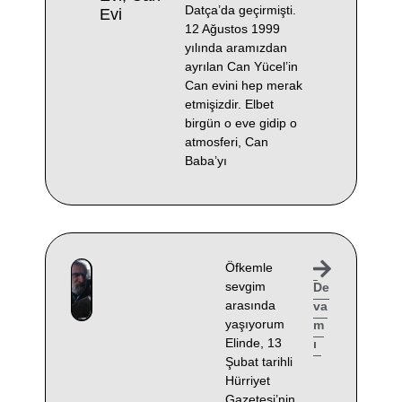
Datça’da geçirmişti.
Evi
12 Ağustos 1999
yılında aramızdan
ayrılan Can Yücel’in
Can evini hep merak
etmişizdir. Elbet
birgün o eve gidip o
atmosferi, Can
Baba’yı
Öfkemle
sevgim
De
arasında
va
yaşıyorum
m
Elinde, 13
ı
Şubat tarihli
Hürriyet
Gazetesi’nin