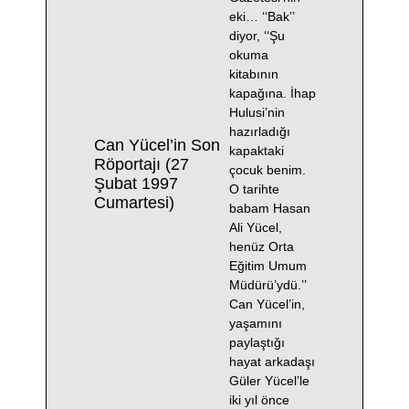
eki… ‘‘Bak’’
diyor, ‘‘Şu
okuma
kitabının
kapağına. İhap
Hulusi’nin
hazırladığı
Can Yücel’in Son
kapaktaki
Röportajı (27
çocuk benim.
Şubat 1997
O tarihte
Cumartesi)
babam Hasan
Ali Yücel,
henüz Orta
Eğitim Umum
Müdürü’ydü.’’
Can Yücel’in,
yaşamını
paylaştığı
hayat arkadaşı
Güler Yücel’le
iki yıl önce