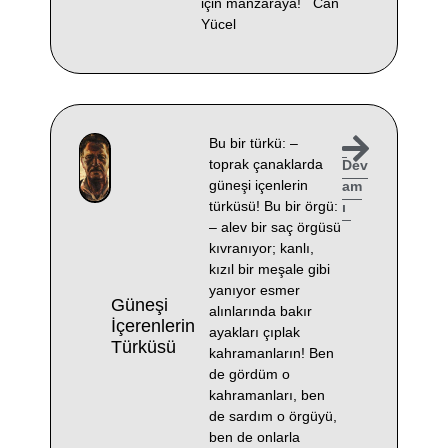
için manzaraya! Can
Yücel
Bu bir türkü: –
toprak çanaklarda
Dev
güneşi içenlerin
am
türküsü! Bu bir örgü:
ı
– alev bir saç örgüsü
kıvranıyor; kanlı,
kızıl bir meşale gibi
yanıyor esmer
Güneşi
alınlarında bakır
İçerenlerin
ayakları çıplak
Türküsü
kahramanların! Ben
de gördüm o
kahramanları, ben
de sardım o örgüyü,
ben de onlarla