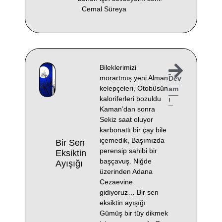
Cemal Süreya
Bileklerimizi
morartmış yeni Alman
Dev
kelepçeleri, Otobüsün
am
kaloriferleri bozuldu
ı
Kaman’dan sonra
Sekiz saat oluyor
karbonatlı bir çay bile
içemedik, Başımızda
Bir Sen
perensip sahibi bir
Eksiktin
başçavuş. Niğde
Ayışığı
üzerinden Adana
Cezaevine
gidiyoruz… Bir sen
eksiktin ayışığı
Gümüş bir tüy dikmek