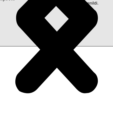
toprağa verileceği öğrenildi.
nlanmayacak.
Gerekli alanlar
*
ile işaretlenmişlerdir