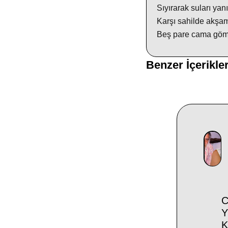
Sıyırarak suları ya
Karşı sahilde akşa
Beş pare cama göm
Benzer İçerikle
C
Y
K