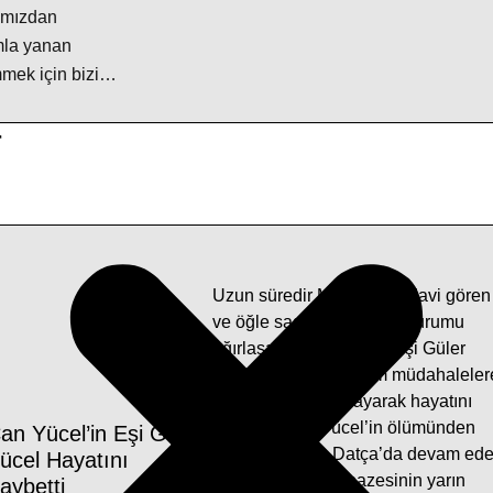
nımızdan
mla yanan
mek için bizi…
r
Uzun süredir Muğla’da tedavi gören
ve öğle saatlerine doğru durumu
ağırlaşan Can Yücel’in eşi Güler
Yücel (85) yapılan tüm müdahaleler
rağmen kurtarılamayarak hayatını
kaybetti. Can Yücel’in ölümünden
an Yücel’in Eşi Güler
sonra hayatına Datça’da devam ed
ücel Hayatını
Güler Yücel’in cenazesinin yarın
aybetti