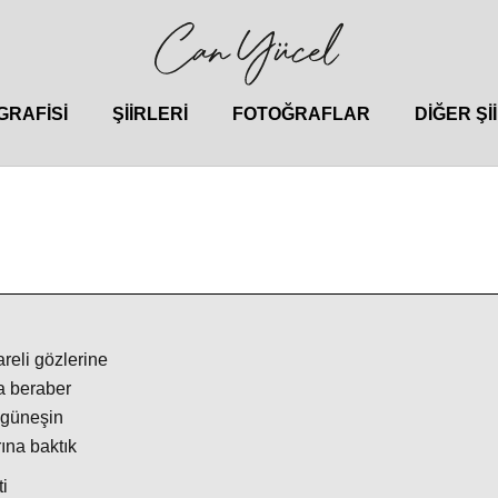
GRAFISI
ŞIIRLERI
FOTOĞRAFLAR
DIĞER ŞI
areli gözlerine
a beraber
ı güneşin
ına baktık
i