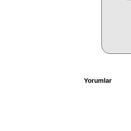
Yorumlar
Bir yanıt yazın
E-posta adresiniz yayı
Yorum
*