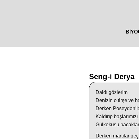
BIYO
Seng-i Derya
Daldı gözlerim
Denizin o tirşe ve h
Derken Poseydon’l
Kaldırıp başlarımız
Gülkokusu bacaklar
Derken martılar geçt