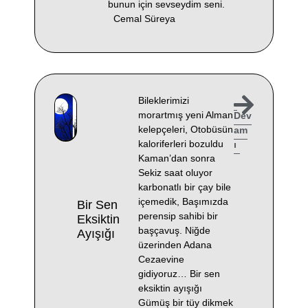
bunun için sevseydim seni.
Cemal Süreya
Bileklerimizi
morartmış yeni Alman
Dev
kelepçeleri, Otobüsün
am
kaloriferleri bozuldu
ı
Kaman’dan sonra
Sekiz saat oluyor
karbonatlı bir çay bile
içemedik, Başımızda
Bir Sen
perensip sahibi bir
Eksiktin
başçavuş. Niğde
Ayışığı
üzerinden Adana
Cezaevine
gidiyoruz… Bir sen
eksiktin ayışığı
Gümüş bir tüy dikmek