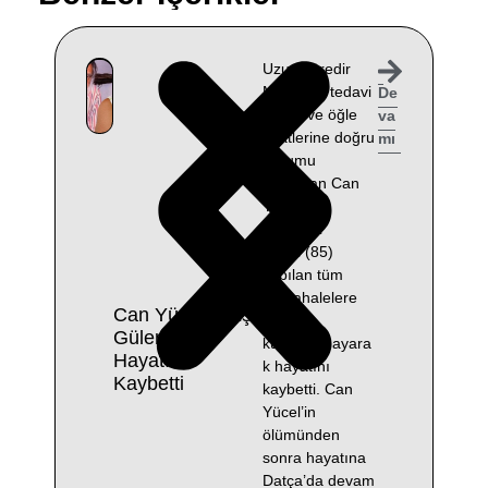
Uzun süredir
Muğla’da tedavi
De
gören ve öğle
va
saatlerine doğru
mı
durumu
ağırlaşan Can
Yücel’in
eşi Güler
Yücel (85)
yapılan tüm
müdahalelere
Can Yücel’in Eşi
rağmen
Güler Yücel
kurtarılamayara
Hayatını
k hayatını
Kaybetti
kaybetti. Can
Yücel’in
ölümünden
sonra hayatına
Datça’da devam