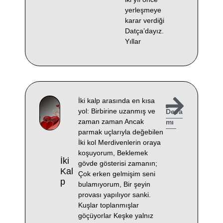
yerleşmeye
karar verdiği
Datça’dayız.
Yıllar
İki kalp arasında en kısa
yol: Birbirine uzanmış ve
Deva
zaman zaman Ancak
mı
parmak uçlarıyla değebilen
İki kol Merdivenlerin oraya
koşuyorum, Beklemek
İki
gövde gösterisi zamanın;
Kal
Çok erken gelmişim seni
P
bulamıyorum, Bir şeyin
provası yapılıyor sanki.
Kuşlar toplanmışlar
göçüyorlar Keşke yalnız