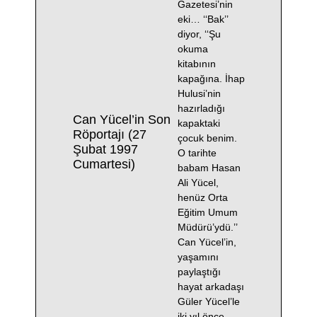
Gazetesi’nin
eki… ‘‘Bak’’
diyor, ‘‘Şu
okuma
kitabının
kapağına. İhap
Hulusi’nin
hazırladığı
Can Yücel’in Son
kapaktaki
Röportajı (27
çocuk benim.
Şubat 1997
O tarihte
Cumartesi)
babam Hasan
Ali Yücel,
henüz Orta
Eğitim Umum
Müdürü’ydü.’’
Can Yücel’in,
yaşamını
paylaştığı
hayat arkadaşı
Güler Yücel’le
iki yıl önce