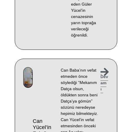
eden Güler
Yücel’in
cenazesinin
yarın toprağa
verileceği
öğrenildi.
Can Baba’nın vefat
etmeden önce
Dev
söylediği “Mekanım
am
Datça olsun,
ı
öldükten sonra beni
Datça’ya gömün”
sözünü neredeyse
hepimiz bilmekteyiz.
Can Yücel’in vefat
Can
etmesinden önceki
Yücel’in
son 1o yılını