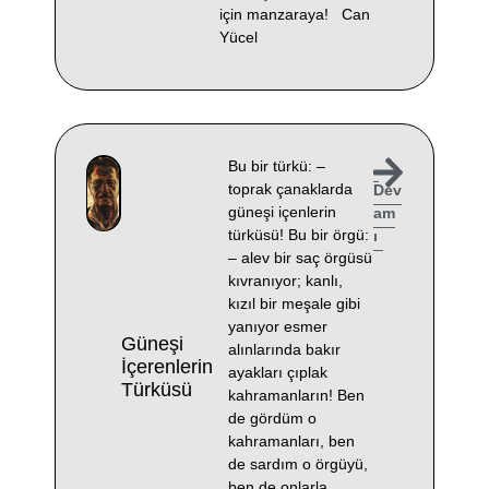
için manzaraya! Can
Yücel
Bu bir türkü: –
toprak çanaklarda
Dev
güneşi içenlerin
am
türküsü! Bu bir örgü:
ı
– alev bir saç örgüsü
kıvranıyor; kanlı,
kızıl bir meşale gibi
yanıyor esmer
Güneşi
alınlarında bakır
İçerenlerin
ayakları çıplak
Türküsü
kahramanların! Ben
de gördüm o
kahramanları, ben
de sardım o örgüyü,
ben de onlarla