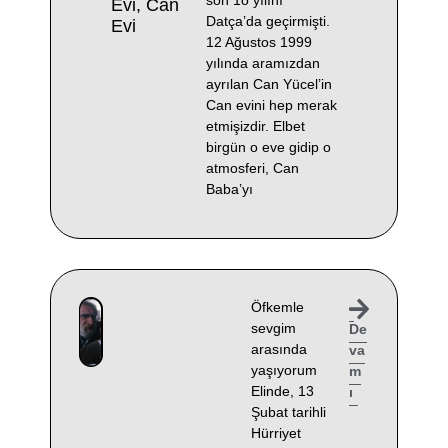
Evi, Can
Datça’da geçirmişti.
Evi
12 Ağustos 1999
yılında aramızdan
ayrılan Can Yücel’in
Can evini hep merak
etmişizdir. Elbet
birgün o eve gidip o
atmosferi, Can
Baba’yı
Öfkemle
sevgim
De
arasında
va
yaşıyorum
m
Elinde, 13
ı
Şubat tarihli
Hürriyet