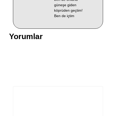
güneşe giden
köprüden geçtim!
Ben de içtim
Yorumlar
Bir yanıt yazın
E-posta adresiniz yayınlanmayacak.
Gerekli alanlar
*
ile işaretlenmişlerdir
Yorum
*