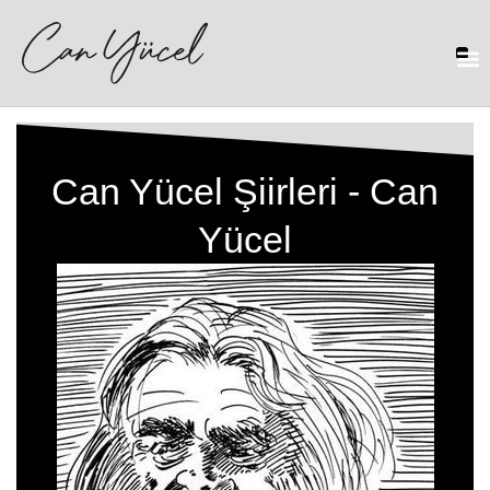
Can Yücel Şiirleri - Can
Yücel