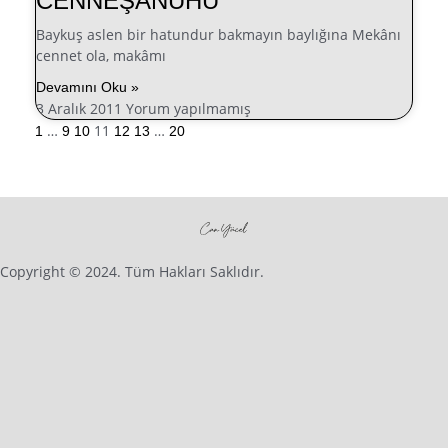
CENNEŞANUHU
Baykuş aslen bir hatundur bakmayın baylığına Mekânı
cennet ola, makâmı
Devamını Oku »
3 Aralık 2011
Yorum yapılmamış
…
11
…
1
9
10
12
13
20
Copyright © 2024. Tüm Hakları Saklıdır.