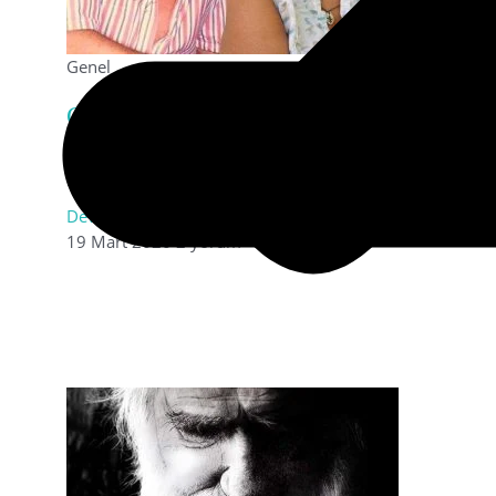
Genel
Can Yücel’in eşi Güler Yücel hayatını k
Uzun süredir Muğla’da tedavi gören ve öğle saatlerine d
kaybetti. Can Yücel’in ölümünden sonra
Devamını Oku »
19 Mart 2020
2 yorum